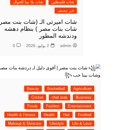
شات فلسطين
شات يلا بينا للجوال
غير مصنف
شات اميرتى الـ (شات بنت مصر 
شات بنات مصر ) بنظام دهشه
ودندشه المطور
admin
2 يوليو، 2026
0
Beauty
Basketball
Agriculture
Cricket
chat arab
Business
Foods
Fashion
Entertainment
Health & Fitness
Health
Hair
Football
Makeup & Skincare
Lifestyle
Life & Love