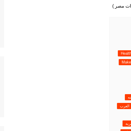
Healt
Make
ه
 العرب
يه