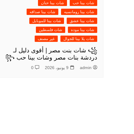
شات بينا حب
شات بينا حنان
شات بينا رومانسيه
شات بينا صداقه
شات بينا عشق
شات بينا للموبايل
شات بينا موده
شات فلسطين
شات يلا بينا للجوال
غير مصنف
꧁ شات بنت مصر | أقوى دليل لـ
دردشة بنات مصر وشات بينا حب ꧂
admin
9 يونيو، 2026
0