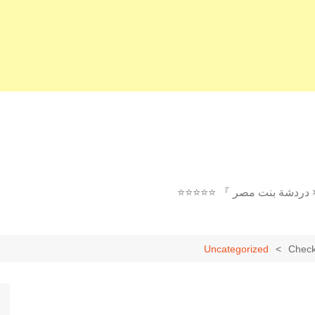
× دردشة بنت مصر 』 ⭐⭐⭐⭐⭐
Uncategorized
Check 