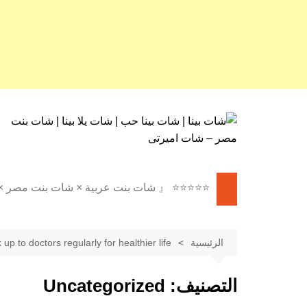
لتجاوز
لى
لمحتوى
⭐⭐⭐⭐⭐ 『 شات بنت عربية × شات بنت مصر 
⭐⭐⭐⭐⭐ 『 شات بنات عربية
× شات بنات مصر × شات بنت
الرئيسية
up to doctors regularly for healthier life
مصر 』 ⭐⭐⭐⭐⭐
✦ 🇪🇬 شات بنت مصر |
التصنيف:
Uncategorized
دردشة مصرية فورية 🌐 ✦