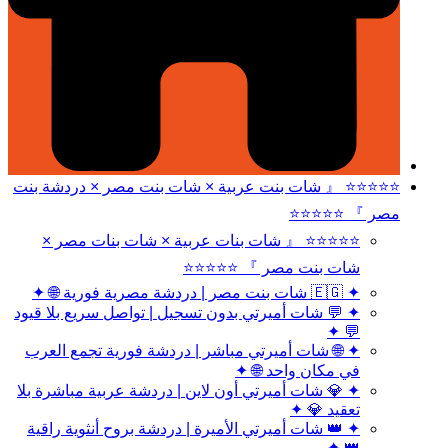
⭐⭐⭐⭐⭐ 『 شات بنت عربية × شات بنت مصر × دردشة بنت
مصر 』 ⭐⭐⭐⭐⭐
⭐⭐⭐⭐⭐ 『 شات بنات عربية × شات بنات مصر ×
شات بنت مصر 』 ⭐⭐⭐⭐⭐
✦ 🇪🇬 شات بنت مصر | دردشة مصرية فورية 🌐 ✦
✦ 💬 شات أميرتي بدون تسجيل | تواصل سريع بلا قيود
💬 ✦
✦ 🌐 شات أميرتي مباشر | دردشة فورية تجمع العرب
في مكان واحد 🌐 ✦
✦ 💎 شات أميرتي أون لاين | دردشة عربية مباشرة بلا
تعقيد 💎 ✦
✦ 👑 شات أميرتي الأميرة | دردشة بروح أنثوية راقية
👑 ✦