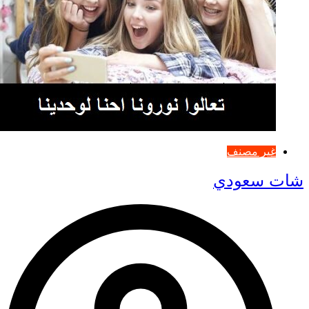
غير مصنف
شات سعودي