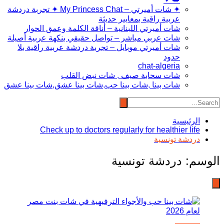
✦ شات أميرتي – My Princess Chat ✦ تجربة دردشة
عربية راقية بمعايير حديثة
شات أميرتي اللبنانية – أناقة الكلمة وعمق الحوار
شات عربي مباشر – تواصل حقيقي بنكهة عربية أصيلة
شات أميرتي موبايل – تجربة دردشة عربية راقية بلا
حدود
chat-algeria
شات سحابة صيف , شات نبض القلب
شات بينا ,شات بينا حب,شات بينا عشق,شات بينا عشق
الرئيسية
Check up to doctors regularly for healthier life
دردشة تونسية
الوسم:
دردشة تونسية