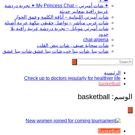
✦ شات أميرتي – My Princess Chat ✦ تجربة دردشة
عربية راقية بمعايير حديثة
شات أميرتي اللبنانية – أناقة الكلمة وعمق الحوار
شات عربي مباشر – تواصل حقيقي بنكهة عربية أصيلة
شات أميرتي موبايل – تجربة دردشة عربية راقية بلا
حدود
chat-algeria
شات سحابة صيف , شات نبض القلب
شات بينا ,شات بينا حب,شات بينا عشق,شات بينا عشق
الرئيسية
Check up to doctors regularly for healthier life
basketball
الوسم:
basketball
Basketball