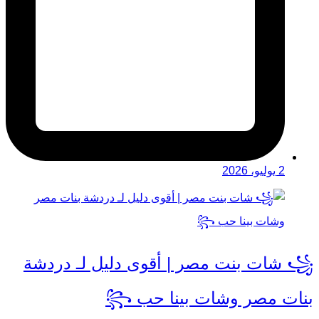
2 يوليو، 2026
꧁ شات بنت مصر | أقوى دليل لـ دردشة
بنات مصر وشات بينا حب ꧂