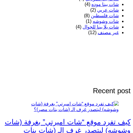
شات بينا موده
(4)
شات عربي
(2)
شات فلسطين
(8)
شات وشوشه
(1)
شات يلا بينا للجوال
(4)
غير مصنف
(12)
Recent post
كيف تفرد موقع “شات اميرتي” بغرفة (شات
وشوشه) ليتصدر غرف الـ (شات بنات