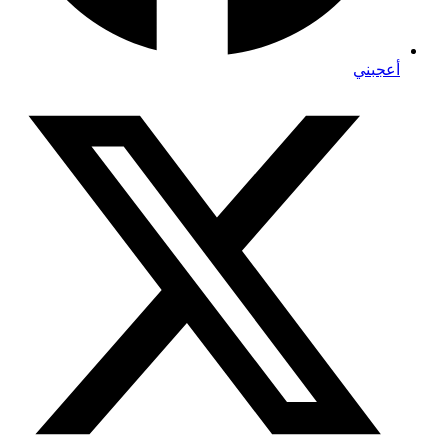
أعجبني