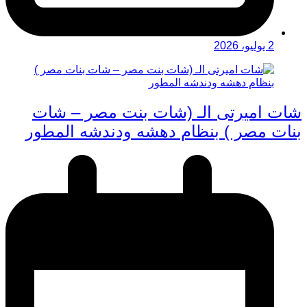
2 يوليو، 2026
شات اميرتى الـ (شات بنت مصر – شات
بنات مصر ) بنظام دهشه ودندشه المطور