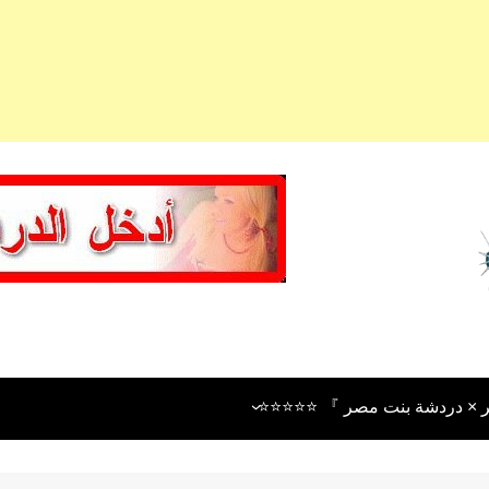
 × دردشة بنت مصر 』 ⭐⭐⭐⭐⭐