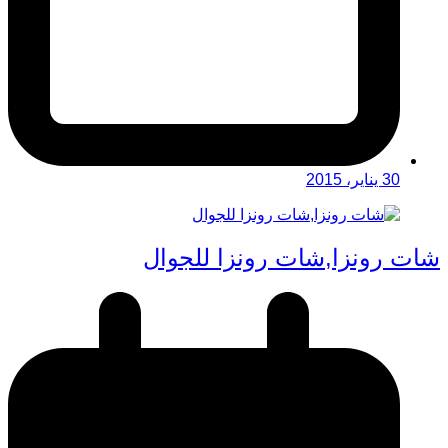
30 يناير، 2015
شات رونزا,شات رونزا للجوال