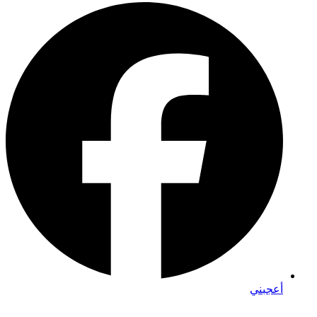
أعجبني