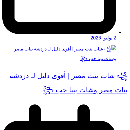
2 يوليو، 2026
꧁ شات بنت مصر | أقوى دليل لـ دردشة
بنات مصر وشات بينا حب ꧂