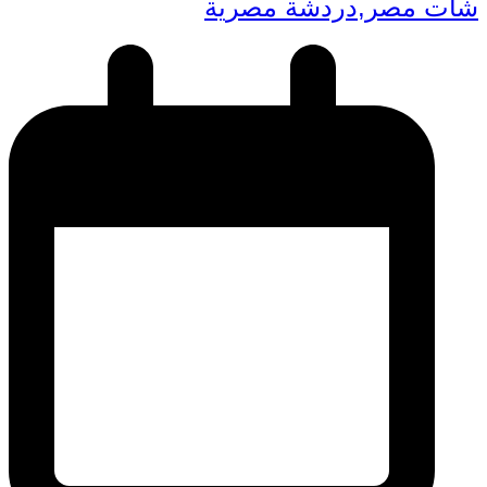
شات مصر,دردشة مصرية