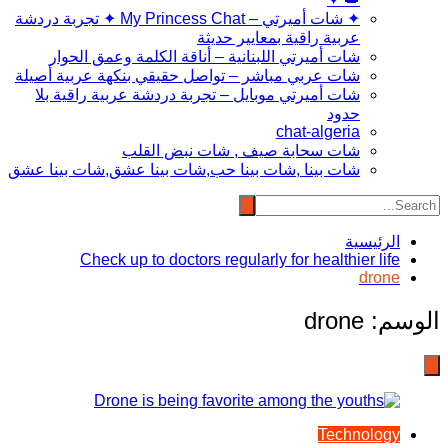
✦ شات أميرتي – My Princess Chat ✦ تجربة دردشة
عربية راقية بمعايير حديثة
شات أميرتي اللبنانية – أناقة الكلمة وعمق الحوار
شات عربي مباشر – تواصل حقيقي بنكهة عربية أصيلة
شات أميرتي موبايل – تجربة دردشة عربية راقية بلا
حدود
chat-algeria
شات سحابة صيف , شات نبض القلب
شات بينا ,شات بينا حب,شات بينا عشق,شات بينا عشق
الرئيسية
Check up to doctors regularly for healthier life
drone
الوسم:
drone
Technology