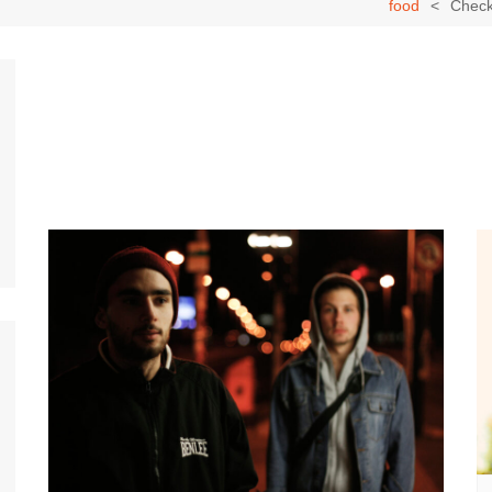
food
Check 