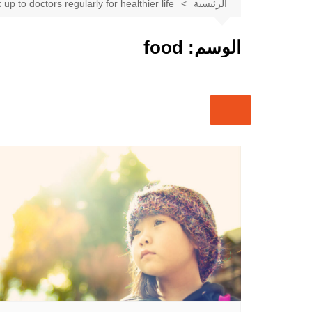
الرئيسية
up to doctors regularly for healthier life
مصر 』 ⭐⭐⭐⭐⭐
✦ 🇪🇬 شات بنت مصر |
الوسم:
food
دردشة مصرية فورية 🌐 ✦
✦ 💬 شات أميرتي بدون
تسجيل | تواصل سريع بلا قيود
💬 ✦
✦ 🌐 شات أميرتي مباشر |
دردشة فورية تجمع العرب في
مكان واحد 🌐 ✦
✦ 💎 شات أميرتي أون لاين |
دردشة عربية مباشرة بلا تعقيد
💎 ✦
✦ 👑 شات أميرتي الأميرة |
دردشة بروح أنثوية راقية 👑 ✦
✦ شات أميرتي – My
Princess Chat ✦ تجربة
دردشة عربية راقية بمعايير
حديثة