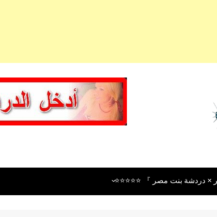
 × دردشة بنت مصر 』 ⭐⭐⭐⭐⭐