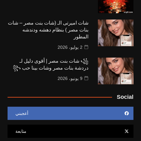
شات اميرتى الـ (شات بنت مصر – شات
بنات مصر ) بنظام دهشه ودندشه
المطور
2 يوليو، 2026
꧁ شات بنت مصر | أقوى دليل لـ
دردشة بنات مصر وشات بينا حب ꧂
9 يونيو، 2026
Social
أعجبني
متابعة