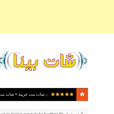
لتجاوز
لى
لمحتوى
『 شات بنت عربية × شات بن
『 شات بنات
عربية × شات بنات مصر ×
الرئيسية
up to doctors regularly for healthier life