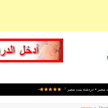
ت مصر × دردشة بنت مصر 』
spacex
Check 