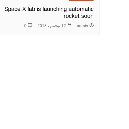
شات أميرتي اللبنانية – أناقة
الكلمة وعمق الحوار
Space X lab is launching automatic
rocket soon
شات عربي مباشر – تواصل
حقيقي بنكهة عربية أصيلة
admin
12 نوفمبر، 2018
0
شات أميرتي موبايل – تجربة
دردشة عربية راقية بلا حدود
chat-algeria
شات سحابة صيف , شات نبض
القلب
شات بينا ,شات بينا حب,شات
بينا عشق,شات بينا عشق