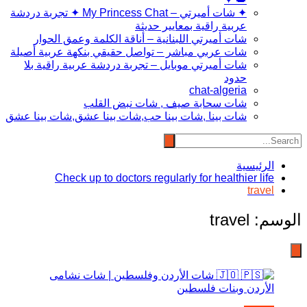
✦ شات أميرتي – My Princess Chat ✦ تجربة دردشة
عربية راقية بمعايير حديثة
شات أميرتي اللبنانية – أناقة الكلمة وعمق الحوار
شات عربي مباشر – تواصل حقيقي بنكهة عربية أصيلة
شات أميرتي موبايل – تجربة دردشة عربية راقية بلا
حدود
chat-algeria
شات سحابة صيف , شات نبض القلب
شات بينا ,شات بينا حب,شات بينا عشق,شات بينا عشق
الرئيسية
Check up to doctors regularly for healthier life
travel
الوسم:
travel