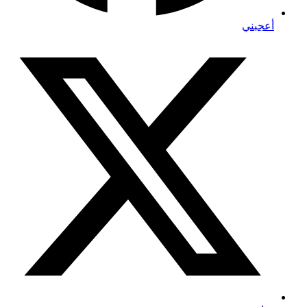
أعجبني