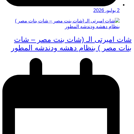
2 يوليو، 2026
شات اميرتى الـ (شات بنت مصر – شات
بنات مصر ) بنظام دهشه ودندشه المطور