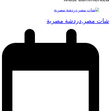
شات مصر,دردشة مصرية