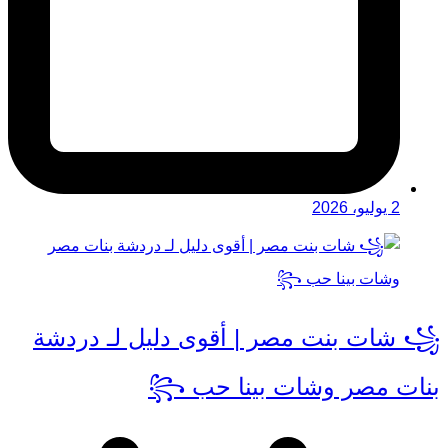
2 يوليو، 2026
꧁ شات بنت مصر | أقوى دليل لـ دردشة
بنات مصر وشات بينا حب ꧂