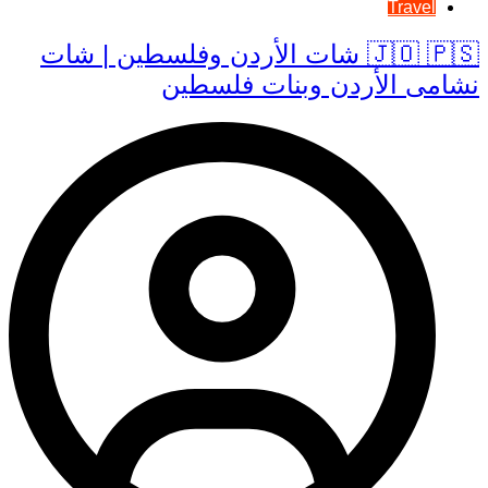
Travel
🇯🇴 🇵🇸 شات الأردن وفلسطين | شات
نشامى الأردن وبنات فلسطين