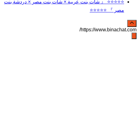
⭐⭐⭐⭐⭐ 『 شات بنت عربية × شات بنت مصر × دردشة بنت
مصر 』 ⭐⭐⭐⭐⭐
https://www.binachat.com/