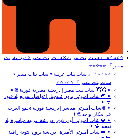
⭐⭐⭐⭐⭐ 『 شات بنت عربية × شات بنت مصر × دردشة بنت
مصر 』 ⭐⭐⭐⭐⭐
⭐⭐⭐⭐⭐ 『 شات بنات عربية × شات بنات مصر ×
شات بنت مصر 』 ⭐⭐⭐⭐⭐
✦ 🇪🇬 شات بنت مصر | دردشة مصرية فورية 🌐 ✦
✦ 💬 شات أميرتي بدون تسجيل | تواصل سريع بلا قيود
💬 ✦
✦ 🌐 شات أميرتي مباشر | دردشة فورية تجمع العرب
في مكان واحد 🌐 ✦
✦ 💎 شات أميرتي أون لاين | دردشة عربية مباشرة بلا
تعقيد 💎 ✦
✦ 👑 شات أميرتي الأميرة | دردشة بروح أنثوية راقية
👑 ✦