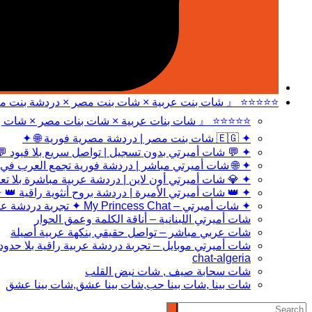
 بنت عربية × شات بنت مصر × دردشة بنت مصر 』 ⭐⭐⭐⭐⭐
 عربية × شات بنات مصر × شات بنت مصر 』 ⭐⭐⭐⭐⭐
✦ 🇪🇬 شات بنت مصر | دردشة مصرية فورية 🌐 ✦
 شات أميرتي بدون تسجيل | تواصل سريع بلا قيود 💬 ✦
ي مباشر | دردشة فورية تجمع العرب في مكان واحد 🌐 ✦
 أميرتي أون لاين | دردشة عربية مباشرة بلا تعقيد 💎 ✦
 👑 شات أميرتي الأميرة | دردشة بروح أنثوية راقية 👑 ✦
✦ شات أميرتي – My Princess Chat ✦ تجربة دردشة عربية راقية بمعايير حديثة
شات أميرتي اللبنانية – أناقة الكلمة وعمق الحوار
شات عربي مباشر – تواصل حقيقي بنكهة عربية أصيلة
شات أميرتي موبايل – تجربة دردشة عربية راقية بلا حدود
chat-algeria
شات سحابة صيف , شات نبض القلب
شات بينا ,شات بينا حب,شات بينا عشق,شات بينا عشق