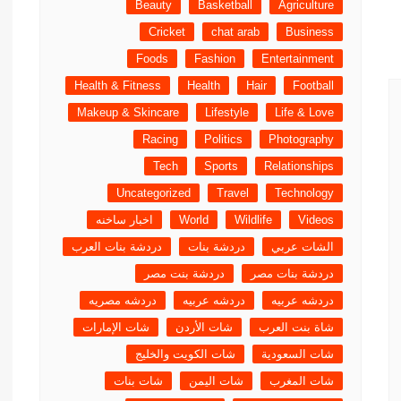
Beauty
Basketball
Agriculture
Cricket
chat arab
Business
Foods
Fashion
Entertainment
Health & Fitness
Health
Hair
Football
Makeup & Skincare
Lifestyle
Life & Love
Racing
Politics
Photography
Tech
Sports
Relationships
Uncategorized
Travel
Technology
Videos
Wildlife
World
اخبار ساخنه
الشات عربي
دردشة بنات
دردشة بنات العرب
دردشة بنات مصر
دردشة بنت مصر
دردشه عربيه
دردشه عربيه
دردشه مصريه
شاة بنت العرب
شات الأردن
شات الإمارات
شات السعودية
شات الكويت والخليج
شات المغرب
شات اليمن
شات بنات