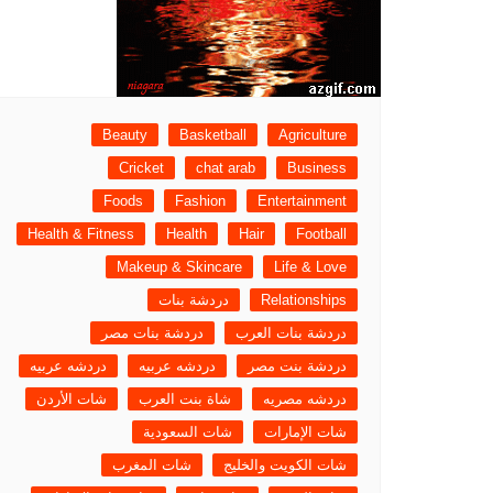
Beauty
Basketball
Agriculture
Cricket
chat arab
Business
Foods
Fashion
Entertainment
Health & Fitness
Health
Hair
Football
Makeup & Skincare
Life & Love
Relationships
دردشة بنات
دردشة بنات العرب
دردشة بنات مصر
دردشة بنت مصر
دردشه عربيه
دردشه عربيه
دردشه مصريه
شاة بنت العرب
شات الأردن
شات الإمارات
شات السعودية
شات الكويت والخليج
شات المغرب