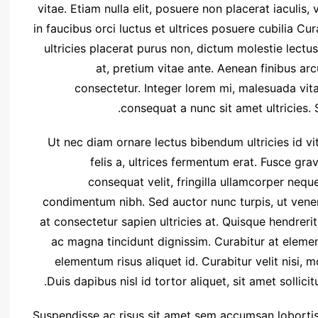
vitae. Etiam nulla elit, posuere non placerat iaculis,
in faucibus orci luctus et ultrices posuere cubilia C
ultricies placerat purus non, dictum molestie lectu
at, pretium vitae ante. Aenean finibus a
consectetur. Integer lorem mi, malesuada vita
consequat a nunc sit amet ultricies. 
Ut nec diam ornare lectus bibendum ultricies id vita
felis a, ultrices fermentum erat. Fusce grav
consequat velit, fringilla ullamcorper neque
condimentum nibh. Sed auctor nunc turpis, ut venen
at consectetur sapien ultricies at. Quisque hendreri
ac magna tincidunt dignissim. Curabitur at elem
elementum risus aliquet id. Curabitur velit nisi,
Duis dapibus nisl id tortor aliquet, sit amet sollicit
Suspendisse ac risus sit amet sem accumsan lobortis.