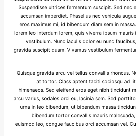
Suspendisse ultrices fermentum suscipit. Sed nec ef
accumsan imperdiet. Phasellus nec vehicula augue.
eros maximus mi, id bibendum diam sem in massa. 
lorem leo interdum lorem, quis viverra ipsum mauris in
vestibulum. Nunc iaculis dolor eu nunc faucibus,
gravida suscipit quam. Vivamus vestibulum fermentum 
Quisque gravida arcu vel tellus convallis rhoncus. 
at tortor. Class aptent taciti sociosqu ad l
himenaeos. Sed eleifend eros eget nibh tincidunt mol
arcu varius, sodales orci eu, lacinia sem. Sed porttit
urna in leo bibendum, ut bibendum massa tincidunt
bibendum tortor convallis mauris malesuada, i
euismod leo, congue faucibus orci accumsan vel. Cu