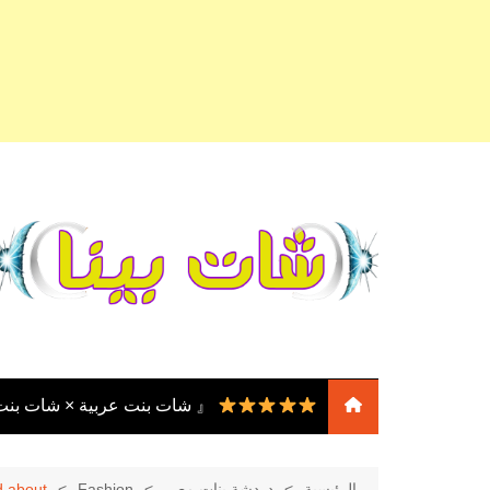
لتجاوز
لى
لمحتوى
『 شات بنت عربية × شات بن
『 شات بنات
عربية × شات بنات مصر ×
الرئيسية
دردشة بنات مصر
Fashion
d about