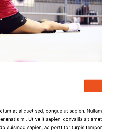
شات أميرتي اللبنانية – أناقة
الكلمة وعمق الحوار
شات عربي مباشر – تواصل
حقيقي بنكهة عربية أصيلة
شات أميرتي موبايل – تجربة
دردشة عربية راقية بلا حدود
chat-algeria
شات سحابة صيف , شات نبض
القلب
شات بينا ,شات بينا حب,شات
بينا عشق,شات بينا عشق
 dictum at aliquet sed, congue ut sapien. Nullam
venenatis mi. Ut velit sapien, convallis sit amet
do euismod sapien, ac porttitor turpis tempor