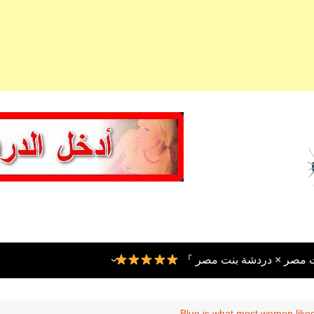
ت مصر × دردشة بنت مصر 』
Blue is what most women like