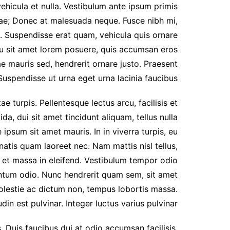
 vehicula et nulla. Vestibulum ante ipsum primis
urae; Donec at malesuada neque. Fusce nibh mi,
s. Suspendisse erat quam, vehicula quis ornare
rcu sit amet lorem posuere, quis accumsan eros
e mauris sed, hendrerit ornare justo. Praesent
Suspendisse ut urna eget urna lacinia faucibus.
e turpis. Pellentesque lectus arcu, facilisis et
ida, dui sit amet tincidunt aliquam, tellus nulla
 ipsum sit amet mauris. In in viverra turpis, eu
atis quam laoreet nec. Nam mattis nisl tellus,
t et massa in eleifend. Vestibulum tempor odio
entum odio. Nunc hendrerit quam sem, sit amet
 molestie ac dictum non, tempus lobortis massa.
udin est pulvinar. Integer luctus varius pulvinar.
 Duis faucibus dui at odio accumsan facilisis.