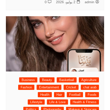
admin
2 يوليو، 2026
0
Business
Beauty
Basketball
Agriculture
Fashion
Entertainment
Cricket
chat arab
Health
Hair
Football
Foods
Lifestyle
Life & Love
Health & Fitness
Politics
Photography
Makeup & Skincare