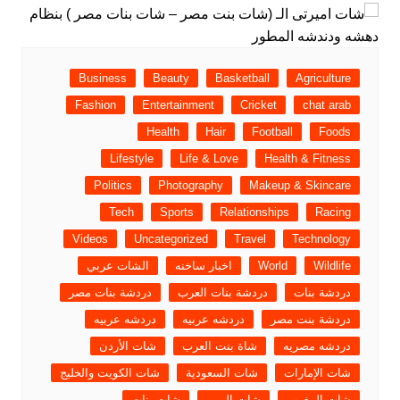
Business
Beauty
Basketball
Agriculture
Fashion
Entertainment
Cricket
chat arab
Health
Hair
Football
Foods
Lifestyle
Life & Love
Health & Fitness
Politics
Photography
Makeup & Skincare
Tech
Sports
Relationships
Racing
Videos
Uncategorized
Travel
Technology
Wildlife
World
اخبار ساخنه
الشات عربي
دردشة بنات
دردشة بنات العرب
دردشة بنات مصر
دردشة بنت مصر
دردشه عربيه
دردشه عربيه
دردشه مصريه
شاة بنت العرب
شات الأردن
شات الإمارات
شات السعودية
شات الكويت والخليج
شات المغرب
شات اليمن
شات بنات