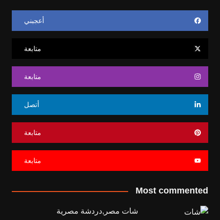
أعجبني
متابعة
متابعة
أتصل
متابعة
متابعة
Most commented
شات مصر,دردشة مصرية