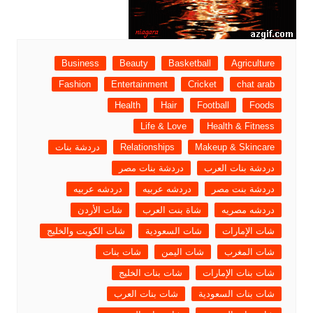
Business
Beauty
Basketball
Agriculture
Fashion
Entertainment
Cricket
chat arab
Health
Hair
Football
Foods
Life & Love
Health & Fitness
Makeup & Skincare
Relationships
دردشة بنات
دردشة بنات العرب
دردشة بنات مصر
دردشة بنت مصر
دردشه عربيه
دردشه عربيه
دردشه مصريه
شاة بنت العرب
شات الأردن
شات الإمارات
شات السعودية
شات الكويت والخليج
شات المغرب
شات اليمن
شات بنات
شات بنات الإمارات
شات بنات الخليج
شات بنات السعودية
شات بنات العرب