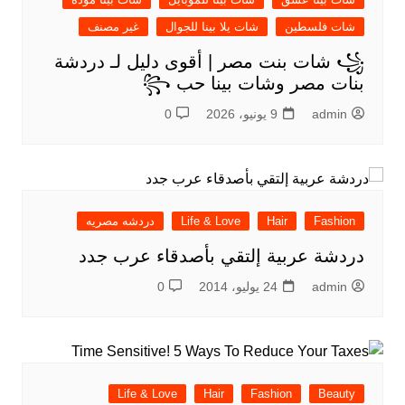
شات فلسطين
شات يلا بينا للجوال
غير مصنف
꧁ شات بنت مصر | أقوى دليل لـ دردشة
بنات مصر وشات بينا حب ꧂
admin
9 يونيو، 2026
0
Fashion
Hair
Life & Love
دردشه مصريه
دردشة عربية إلتقي بأصدقاء عرب جدد
admin
24 يوليو، 2014
0
Life & Love
Hair
Fashion
Beauty