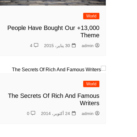
World
13,000+ People Have Bought Our
Theme
admin
30 يناير، 2015
4
World
The Secrets Of Rich And Famous
Writers
admin
24 أكتوبر، 2014
0