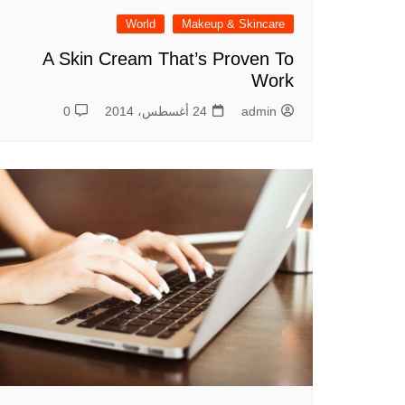
World
Makeup & Skincare
A Skin Cream That’s Proven To
Work
admin
24 أغسطس، 2014
0