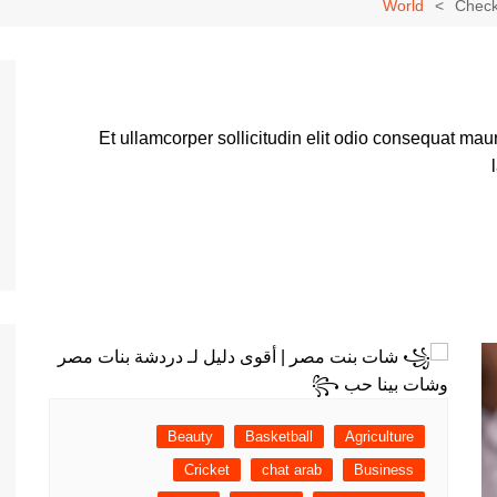
World
Check 
Et ullamcorper sollicitudin elit odio consequat mauris
Beauty
Basketball
Agriculture
Cricket
chat arab
Business