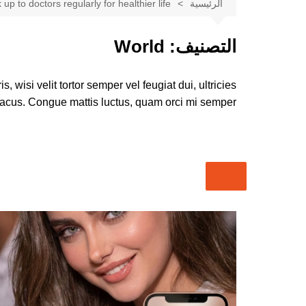
الرئيسية
up to doctors regularly for healthier life
مصر 』 ⭐⭐⭐⭐⭐
✦ 🇪🇬 شات بنت مصر |
التصنيف:
World
دردشة مصرية فورية 🌐 ✦
✦ 💬 شات أميرتي بدون
, wisi velit tortor semper vel feugiat dui, ultricies
تسجيل | تواصل سريع بلا قيود
💬 ✦
lacus. Congue mattis luctus, quam orci mi semper
✦ 🌐 شات أميرتي مباشر |
دردشة فورية تجمع العرب في
مكان واحد 🌐 ✦
✦ 💎 شات أميرتي أون لاين |
دردشة عربية مباشرة بلا تعقيد
💎 ✦
✦ 👑 شات أميرتي الأميرة |
دردشة بروح أنثوية راقية 👑 ✦
✦ شات أميرتي – My
Princess Chat ✦ تجربة
دردشة عربية راقية بمعايير
حديثة