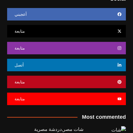
أعجبني
متابعة
متابعة
أتصل
متابعة
متابعة
Most commented
شات مصر,دردشة مصرية