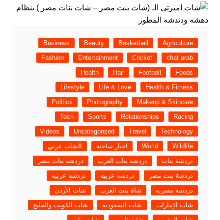
Business
Beauty
Basketball
Agriculture
Fashion
Entertainment
Cricket
chat arab
Health
Hair
Football
Foods
Lifestyle
Life & Love
Health & Fitness
Politics
Photography
Makeup & Skincare
Tech
Sports
Relationships
Racing
Videos
Uncategorized
Travel
Technology
Wildlife
World
اخبار ساخنه
الشات عربي
دردشة بنات
دردشة بنات العرب
دردشة بنات مصر
دردشة بنت مصر
دردشه عربيه
دردشه عربيه
دردشه مصريه
شاة بنت العرب
شات الأردن
شات الإمارات
شات السعودية
شات الكويت والخليج
شات المغرب
شات اليمن
شات بنات