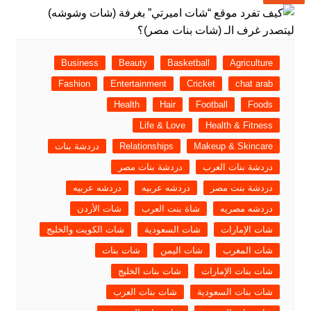
Business
Beauty
Basketball
Agriculture
Fashion
Entertainment
Cricket
chat arab
Health
Hair
Football
Foods
Life & Love
Health & Fitness
Makeup & Skincare
Relationships
دردشة بنات
دردشة بنات العرب
دردشة بنات مصر
دردشة بنت مصر
دردشه عربيه
دردشه عربيه
دردشه مصريه
شاة بنت العرب
شات الأردن
شات الإمارات
شات السعودية
شات الكويت والخليج
شات المغرب
شات اليمن
شات بنات
شات بنات الإمارات
شات بنات الخليج
شات بنات السعودية
شات بنات العرب