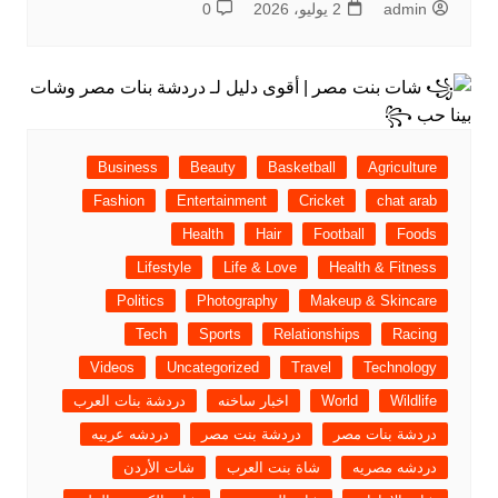
admin
2 يوليو، 2026
0
Business
Beauty
Basketball
Agriculture
Fashion
Entertainment
Cricket
chat arab
Health
Hair
Football
Foods
Lifestyle
Life & Love
Health & Fitness
Politics
Photography
Makeup & Skincare
Tech
Sports
Relationships
Racing
Videos
Uncategorized
Travel
Technology
Wildlife
World
اخبار ساخنه
دردشة بنات العرب
دردشة بنات مصر
دردشة بنت مصر
دردشه عربيه
دردشه مصريه
شاة بنت العرب
شات الأردن