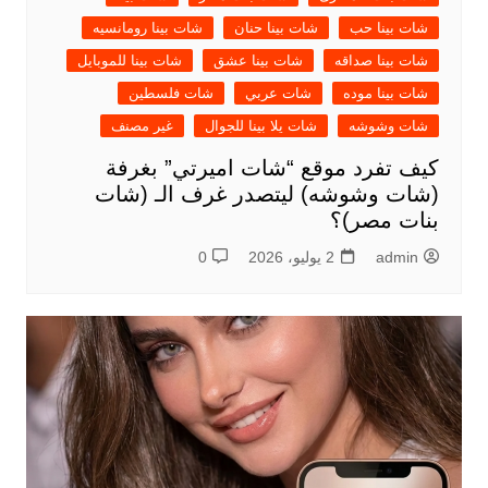
شات بينا حب
شات بينا حنان
شات بينا رومانسيه
شات بينا صداقه
شات بينا عشق
شات بينا للموبايل
شات بينا موده
شات عربي
شات فلسطين
شات وشوشه
شات يلا بينا للجوال
غير مصنف
كيف تفرد موقع “شات اميرتي” بغرفة
(شات وشوشه) ليتصدر غرف الـ (شات
بنات مصر)؟
admin
2 يوليو، 2026
0