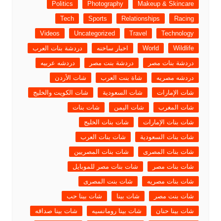
Politics
Photography
Makeup & Skincare
Tech
Sports
Relationships
Racing
Videos
Uncategorized
Travel
Technology
Wildlife
World
اخبار ساخنه
دردشة بنات العرب
دردشة بنات مصر
دردشة بنت مصر
دردشه عربيه
دردشه مصريه
شاة بنت العرب
شات الأردن
شات الإمارات
شات السعودية
شات الكويت والخليج
شات المغرب
شات اليمن
شات بنات
شات بنات الإمارات
شات بنات الخليج
شات بنات السعودية
شات بنات العرب
شات بنات المصرى
شات بنات المصريين
شات بنات مصر
شات بنات مصر للموبايل
شات بنات مصريه
شات بنت المصرى
شات بنت مصر
شات بينا
شات بينا حب
شات بينا حنان
شات بينا رومانسيه
شات بينا صداقه