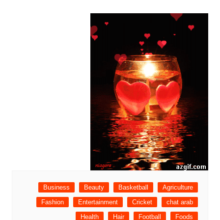
Business
Beauty
Basketball
Agriculture
Fashion
Entertainment
Cricket
chat arab
Health
Hair
Football
Foods