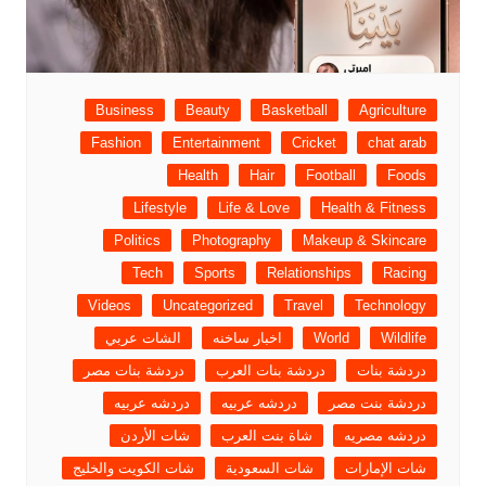
Business
Beauty
Basketball
Agriculture
Fashion
Entertainment
Cricket
chat arab
Health
Hair
Football
Foods
Lifestyle
Life & Love
Health & Fitness
Politics
Photography
Makeup & Skincare
Tech
Sports
Relationships
Racing
Videos
Uncategorized
Travel
Technology
Wildlife
World
اخبار ساخنه
الشات عربي
دردشة بنات
دردشة بنات العرب
دردشة بنات مصر
دردشة بنت مصر
دردشه عربيه
دردشه عربيه
دردشه مصريه
شاة بنت العرب
شات الأردن
شات الإمارات
شات السعودية
شات الكويت والخليج