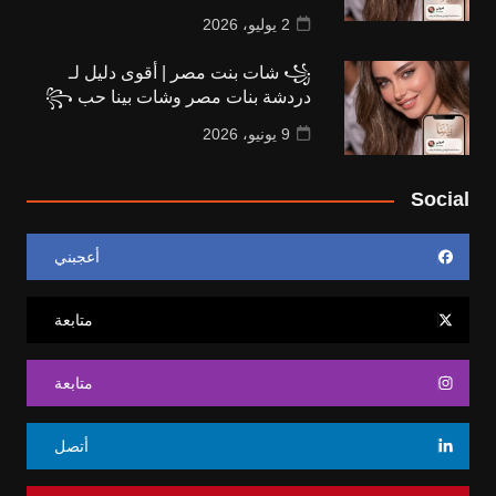
2 يوليو، 2026
꧁ شات بنت مصر | أقوى دليل لـ
دردشة بنات مصر وشات بينا حب ꧂
9 يونيو، 2026
Social
أعجبني
متابعة
متابعة
أتصل