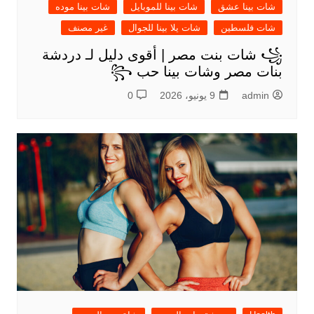
شات بينا عشق
شات بينا للموبايل
شات بينا موده
شات فلسطين
شات يلا بينا للجوال
غير مصنف
꧁ شات بنت مصر | أقوى دليل لـ دردشة
بنات مصر وشات بينا حب ꧂
admin
9 يونيو، 2026
0