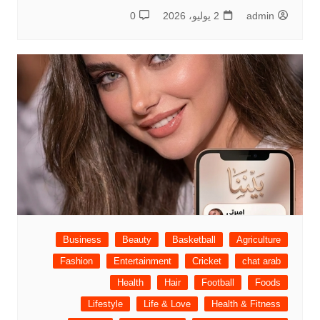
admin
2 يوليو، 2026
0
Business
Beauty
Basketball
Agriculture
Fashion
Entertainment
Cricket
chat arab
Health
Hair
Football
Foods
Lifestyle
Life & Love
Health & Fitness