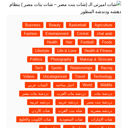
Business
Beauty
Basketball
Agriculture
Fashion
Entertainment
Cricket
chat arab
Health
Hair
Football
Foods
Lifestyle
Life & Love
Health & Fitness
Politics
Photography
Makeup & Skincare
Tech
Sports
Relationships
Racing
Videos
Uncategorized
Travel
Technology
Wildlife
World
اخبار ساخنه
الشات عربي
دردشة بنات
دردشة بنات العرب
دردشة بنات مصر
دردشة بنت مصر
دردشه عربيه
دردشه عربيه
دردشه مصريه
شاة بنت العرب
شات الأردن
شات الإمارات
شات السعودية
شات الكويت والخليج
شات المغرب
شات اليمن
شات بنات