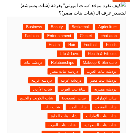
Business
Beauty
Basketball
Agriculture
Fashion
Entertainment
Cricket
chat arab
Health
Hair
Football
Foods
Life & Love
Health & Fitness
Makeup & Skincare
Relationships
دردشة بنات
دردشة بنات العرب
دردشة بنات مصر
دردشة بنت مصر
دردشه عربيه
دردشه عربيه
دردشه مصريه
شاة بنت العرب
شات الأردن
شات الإمارات
شات السعودية
شات الكويت والخليج
شات المغرب
شات اليمن
شات بنات
شات بنات الإمارات
شات بنات الخليج
شات بنات السعودية
شات بنات العرب