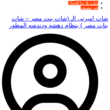
شات يلا بينا للجوال
غير مصنف
شات اميرتى الـ (شات بنت مصر – شات
بنات مصر ) بنظام دهشه ودندشه المطور