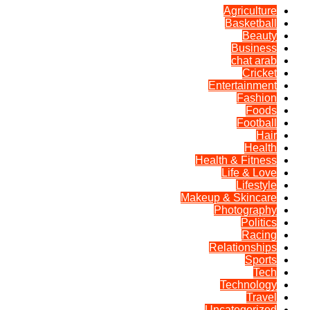
Agriculture
Basketball
Beauty
Business
chat arab
Cricket
Entertainment
Fashion
Foods
Football
Hair
Health
Health & Fitness
Life & Love
Lifestyle
Makeup & Skincare
Photography
Politics
Racing
Relationships
Sports
Tech
Technology
Travel
Uncategorized