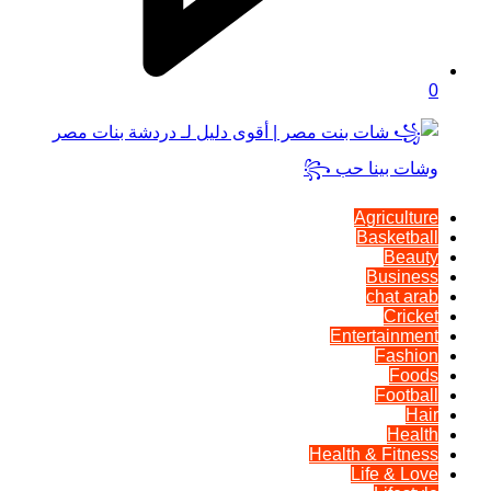
0
Agriculture
Basketball
Beauty
Business
chat arab
Cricket
Entertainment
Fashion
Foods
Football
Hair
Health
Health & Fitness
Life & Love