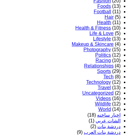
Fashion
(20)
Foods
(13)
Football
(11)
Hair
(5)
Health
(11)
Health & Fitness
(10)
Life & Love
(5)
Lifestyle
(13)
Makeup & Skincare
(4)
Photography
(15)
Politics
(12)
Racing
(10)
Relationships
(4)
Sports
(29)
Tech
(8)
Technology
(12)
Travel
(13)
Uncategorized
(2)
Videos
(16)
Wildlife
(12)
World
(14)
اخبار ساخنه
(18)
الشات عربي
(1)
دردشة بنات
(2)
دردشة بنات العرب
(9)