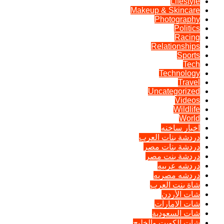
Lifestyle
Makeup & Skincare
Photography
Politics
Racing
Relationships
Sports
Tech
Technology
Travel
Uncategorized
Videos
Wildlife
World
اخبار ساخنه
دردشة بنات العرب
دردشة بنات مصر
دردشة بنت مصر
دردشه عربيه
دردشه مصريه
شاة بنت العرب
شات الأردن
شات الإمارات
شات السعودية
شات الكويت والخليج