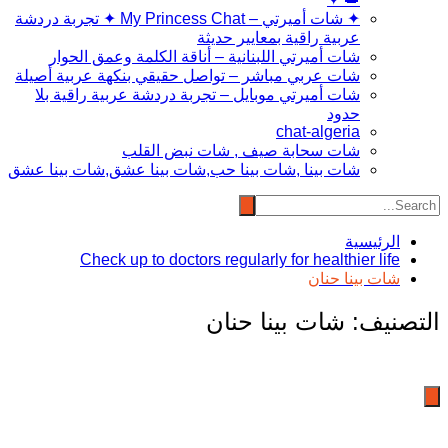
✦ شات أميرتي – My Princess Chat ✦ تجربة دردشة
عربية راقية بمعايير حديثة
شات أميرتي اللبنانية – أناقة الكلمة وعمق الحوار
شات عربي مباشر – تواصل حقيقي بنكهة عربية أصيلة
شات أميرتي موبايل – تجربة دردشة عربية راقية بلا
حدود
chat-algeria
شات سحابة صيف , شات نبض القلب
شات بينا ,شات بينا حب,شات بينا عشق,شات بينا عشق
الرئيسية
Check up to doctors regularly for healthier life
شات بينا حنان
التصنيف:
شات بينا حنان