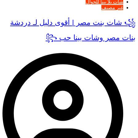
شات يلا بينا للجوال
غير مصنف
꧁ شات بنت مصر | أقوى دليل لـ دردشة
بنات مصر وشات بينا حب ꧂