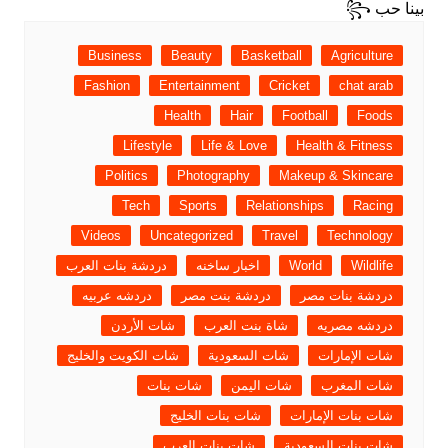
Business
Beauty
Basketball
Agriculture
Fashion
Entertainment
Cricket
chat arab
Health
Hair
Football
Foods
Lifestyle
Life & Love
Health & Fitness
Politics
Photography
Makeup & Skincare
Tech
Sports
Relationships
Racing
Videos
Uncategorized
Travel
Technology
Wildlife
World
اخبار ساخنه
دردشة بنات العرب
دردشة بنات مصر
دردشة بنت مصر
دردشه عربيه
دردشه مصريه
شاة بنت العرب
شات الأردن
شات الإمارات
شات السعودية
شات الكويت والخليج
شات المغرب
شات اليمن
شات بنات
شات بنات الإمارات
شات بنات الخليج
شات بنات السعودية
شات بنات العرب