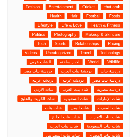
Fashion
Entertainment
Cricket
chat arab
Health
Hair
Football
Foods
Lifestyle
Life & Love
Health & Fitness
Politics
Photography
Makeup & Skincare
Tech
Sports
Relationships
Racing
Videos
Uncategorized
Travel
Technology
Wildlife
World
اخبار ساخنه
الشات عربي
دردشة بنات
دردشة بنات العرب
دردشة بنات مصر
دردشة بنت مصر
دردشه عربيه
دردشه عربيه
دردشه مصريه
شاة بنت العرب
شات الأردن
شات الإمارات
شات السعودية
شات الكويت والخليج
شات المغرب
شات اليمن
شات بنات
شات بنات الإمارات
شات بنات الخليج
شات بنات السعودية
شات بنات العرب
شات بنات المصرى
شات بنات المصريين