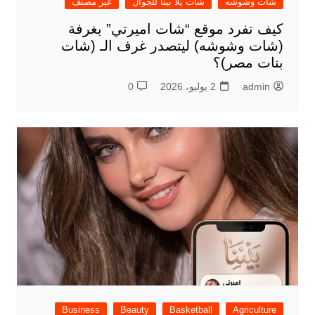
شات وشوشه
شات يلا بينا للجوال
غير مصنف
كيف تفرد موقع “شات اميرتي” بغرفة
(شات وشوشه) ليتصدر غرف الـ (شات
بنات مصر)؟
admin
2 يوليو، 2026
0
Business
Beauty
Basketball
Agriculture