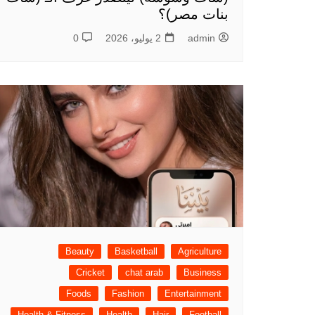
بنات مصر)؟
admin
2 يوليو، 2026
0
Beauty
Basketball
Agriculture
Cricket
chat arab
Business
Foods
Fashion
Entertainment
Health & Fitness
Health
Hair
Football