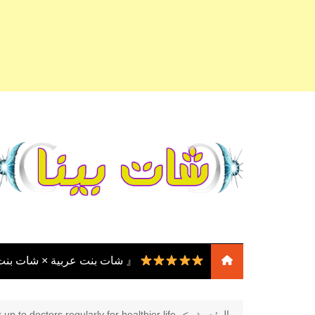
لتجاوز
لى
لمحتوى
『 شات بنت عربية × شات بن
『 شات بنات
عربية × شات بنات مصر ×
الرئيسية
up to doctors regularly for healthier life