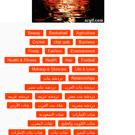
شات أميرتي اللبنانية – أناقة
الكلمة وعمق الحوار
شات عربي مباشر – تواصل
حقيقي بنكهة عربية أصيلة
Beauty
Basketball
Agriculture
شات أميرتي موبايل – تجربة
دردشة عربية راقية بلا حدود
Cricket
chat arab
Business
chat-algeria
Foods
Fashion
Entertainment
شات سحابة صيف , شات نبض
Health & Fitness
Health
Hair
Football
القلب
Makeup & Skincare
Life & Love
شات بينا ,شات بينا حب,شات
Relationships
دردشة بنات
بينا عشق,شات بينا عشق
دردشة بنات العرب
دردشة بنات مصر
دردشة بنت مصر
دردشه عربيه
دردشه عربيه
دردشه مصريه
شاة بنت العرب
شات الأردن
شات الإمارات
شات السعودية
شات الكويت والخليج
شات المغرب
شات اليمن
شات بنات
شات بنات الإمارات