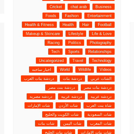
Cricket
chat arab
Business
Foods
Fashion
Entertainment
Health & Fitness
Health
Hair
Football
Makeup & Skincare
Lifestyle
Life & Love
Racing
Politics
Photography
Tech
Sports
Relationships
Uncategorized
Travel
Technology
Videos
Wildlife
World
اخبار ساخنه
الشات عربي
دردشة بنات
دردشة بنات العرب
دردشة بنات مصر
دردشة بنت مصر
دردشه عربيه
دردشه عربيه
دردشه مصريه
شاة بنت العرب
شات الأردن
شات الإمارات
شات السعودية
شات الكويت والخليج
شات المغرب
شات اليمن
شات بنات
شات بنات الإمارات
شات بنات الخليج