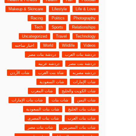
Makeup & Skincare
Lifestyle
Life & Love
Racing
Politics
Photography
Tech
Sports
Relationships
Uncategorized
Travel
Technology
Videos
Wildlife
World
اخبار ساخنه
دردشة بنات العرب
دردشة بنات مصر
دردشة بنت مصر
دردشه عربيه
دردشه مصريه
شاة بنت العرب
شات الأردن
شات الإمارات
شات السعودية
شات الكويت والخليج
شات المغرب
شات اليمن
شات بنات
شات بنات الإمارات
شات بنات الخليج
شات بنات السعودية
شات بنات العرب
شات بنات المصرى
شات بنات المصريين
شات بنات مصر