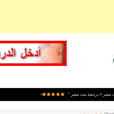
ت مصر × دردشة بنت مصر 』
Check 
غير مصنف