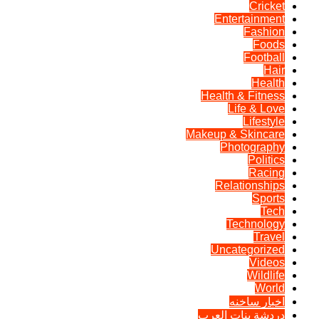
Cricket
Entertainment
Fashion
Foods
Football
Hair
Health
Health & Fitness
Life & Love
Lifestyle
Makeup & Skincare
Photography
Politics
Racing
Relationships
Sports
Tech
Technology
Travel
Uncategorized
Videos
Wildlife
World
اخبار ساخنه
دردشة بنات العرب