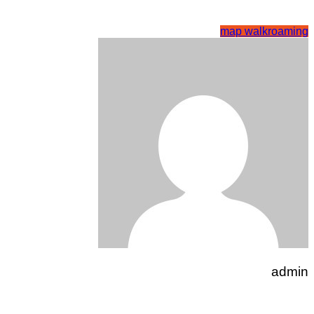
map walk
roaming
admin
تصفّح