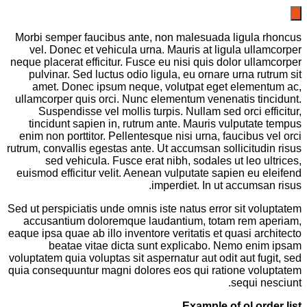
Morbi semper faucibus ante, non malesuada ligula rhoncus
vel. Donec et vehicula urna. Mauris at ligula ullamcorper
neque placerat efficitur. Fusce eu nisi quis dolor ullamcorper
pulvinar. Sed luctus odio ligula, eu ornare urna rutrum sit
amet. Donec ipsum neque, volutpat eget elementum ac,
ullamcorper quis orci. Nunc elementum venenatis tincidunt.
Suspendisse vel mollis turpis. Nullam sed orci efficitur,
tincidunt sapien in, rutrum ante. Mauris vulputate tempus
enim non porttitor. Pellentesque nisi urna, faucibus vel orci
rutrum, convallis egestas ante. Ut accumsan sollicitudin risus
sed vehicula. Fusce erat nibh, sodales ut leo ultrices,
euismod efficitur velit. Aenean vulputate sapien eu eleifend
imperdiet. In ut accumsan risus.
Sed ut perspiciatis unde omnis iste natus error sit voluptatem
accusantium doloremque laudantium, totam rem aperiam,
eaque ipsa quae ab illo inventore veritatis et quasi architecto
beatae vitae dicta sunt explicabo. Nemo enim ipsam
voluptatem quia voluptas sit aspernatur aut odit aut fugit, sed
quia consequuntur magni dolores eos qui ratione voluptatem
sequi nesciunt.
Example of ol order list