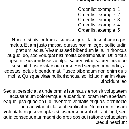
Order list example
Order list example
Order list example
Order list example
Order list example
Nunc nisi nisl, rutrum a lacus aliquet, lacinia ullamcorper
metus. Etiam justo massa, cursus non mi eget, sollicitudin
pretium lacus. Vivamus sed bibendum felis. In rhoncus
augue leo, sed volutpat nisi mollis condimentum. Ut id felis
ipsum. Suspendisse volutpat sapien vitae sapien tristique
suscipit. Fusce vitae orci urna. Sed semper nunc odio, at
egestas lectus bibendum at. Fusce bibendum non enim quis
mollis. Quisque vitae nulla rhoncus, sollicitudin enim vitae,
tincidunt leo.
Sed ut perspiciatis unde omnis iste natus error sit voluptatem
accusantium doloremque laudantium, totam rem aperiam,
eaque ipsa quae ab illo inventore veritatis et quasi architecto
beatae vitae dicta sunt explicabo. Nemo enim ipsam
voluptatem quia voluptas sit aspernatur aut odit aut fugit, sed
quia consequuntur magni dolores eos qui ratione voluptatem
sequi nesciunt.