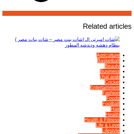
Related articles
Agriculture
Basketball
Beauty
Business
chat arab
Cricket
Entertainment
Fashion
Foods
Football
Hair
Health
Health & Fitness
Life & Love
Lifestyle