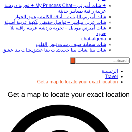
✦ شات أميرتي – My Princess Chat ✦ تجربة دردشة
عربية راقية بمعايير حديثة
شات أميرتي اللبنانية – أناقة الكلمة وعمق الحوار
شات عربي مباشر – تواصل حقيقي بنكهة عربية أصيلة
شات أميرتي موبايل – تجربة دردشة عربية راقية بلا
حدود
chat-algeria
شات سحابة صيف , شات نبض القلب
شات بينا ,شات بينا حب,شات بينا عشق,شات بينا عشق
الرئيسية
Travel
Get a map to locate your exact location
Get a map to locate your exact location