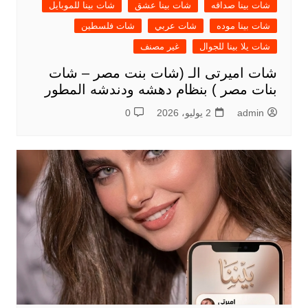
شات بينا صداقه
شات بينا عشق
شات بينا للموبايل
شات بينا موده
شات عربي
شات فلسطين
شات يلا بينا للجوال
غير مصنف
شات اميرتى الـ (شات بنت مصر – شات
بنات مصر ) بنظام دهشه ودندشه المطور
admin
2 يوليو، 2026
0