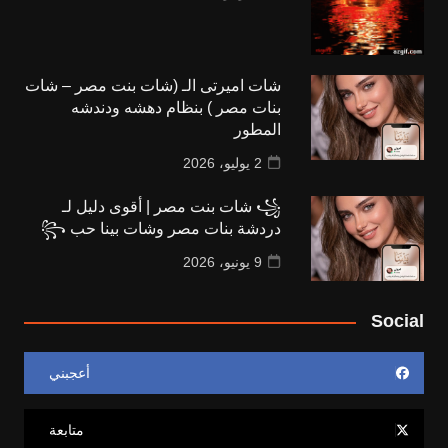
شات اميرتى الـ (شات بنت مصر – شات
بنات مصر ) بنظام دهشه ودندشه
المطور
2 يوليو، 2026
꧁ شات بنت مصر | أقوى دليل لـ
دردشة بنات مصر وشات بينا حب ꧂
9 يونيو، 2026
Social
أعجبني
متابعة