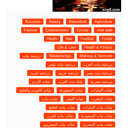
Business
Beauty
Basketball
Agriculture
Fashion
Entertainment
Cricket
chat arab
Health
Hair
Football
Foods
Life & Love
Health & Fitness
Makeup & Skincare
Relationships
دردشة بنات
دردشة بنات العرب
دردشة بنات مصر
دردشة بنت مصر
دردشه عربيه
دردشه عربيه
دردشه مصريه
شاة بنت العرب
شات الأردن
شات الإمارات
شات السعودية
شات الكويت والخليج
شات المغرب
شات اليمن
شات بنات
شات بنات الإمارات
شات بنات الخليج
شات بنات السعودية
شات بنات العرب
شات بنات المصرى
شات بنات المصريين