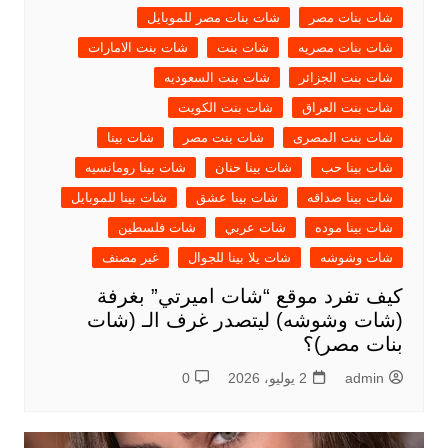
شات بنات مصر
شات بنات مصر للموبايل
شات بنات مصريه
شات بنت
شات بنت الامارات
شات بنت الجزائر
شات بنت السعوديه
شات بنت العراق
شات بنت الكويت
شات بنت المصرى
شات بنت مصر
شات بينا
شات بينا حب
شات بينا حنان
شات بينا رومانسيه
شات بينا صداقه
شات بينا عشق
شات بينا للموبايل
شات بينا موده
شات عربي
شات فلسطين
شات وشوشه
شات يلا بينا للجوال
غير مصنف
كيف تفرد موقع “شات اميرتي” بغرفة
(شات وشوشه) ليتصدر غرف الـ (شات
بنات مصر)؟
admin
2 يوليو، 2026
0