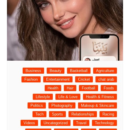
Business
Beauty
Basketball
Agriculture
Fashion
Entertainment
Cricket
chat arab
Health
Hair
Football
Foods
Lifestyle
Life & Love
Health & Fitness
Politics
Photography
Makeup & Skincare
Tech
Sports
Relationships
Racing
Videos
Uncategorized
Travel
Technology