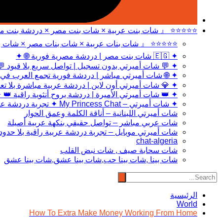
 بنت عربية × شات بنت مصر × دردشة بنت مصر 』 ⭐⭐⭐⭐⭐
 عربية × شات بنات مصر × شات بنت مصر 』 ⭐⭐⭐⭐⭐
✦ 🇪🇬 شات بنت مصر | دردشة مصرية فورية 🌐 ✦
 شات أميرتي بدون تسجيل | تواصل سريع بلا قيود 💬 ✦
ي مباشر | دردشة فورية تجمع العرب في مكان واحد 🌐 ✦
 أميرتي أون لاين | دردشة عربية مباشرة بلا تعقيد 💎 ✦
 👑 شات أميرتي الأميرة | دردشة بروح أنثوية راقية 👑 ✦
✦ شات أميرتي – My Princess Chat ✦ تجربة دردشة عربية راقية بمعايير حديثة
شات أميرتي اللبنانية – أناقة الكلمة وعمق الحوار
شات عربي مباشر – تواصل حقيقي بنكهة عربية أصيلة
شات أميرتي موبايل – تجربة دردشة عربية راقية بلا حدود
chat-algeria
شات سحابة صيف , شات نبض القلب
شات بينا ,شات بينا حب,شات بينا عشق,شات بينا عشق
الرئيسية
World
How To Extra Make Money Working From Home