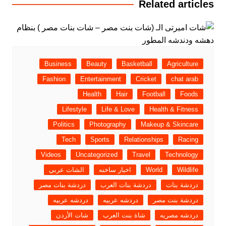
Related articles
Business
Beauty
Basketball
Agriculture
Fashion
Entertainment
Cricket
chat arab
Health
Hair
Football
Foods
Lifestyle
Life & Love
Health & Fitness
Politics
Photography
Makeup & Skincare
Tech
Sports
Relationships
Racing
Videos
Uncategorized
Travel
Technology
Wildlife
World
اخبار ساخنه
الشات عربي
دردشة بنات
دردشة بنات العرب
دردشة بنات مصر
دردشة بنت مصر
دردشه عربيه
دردشه عربيه
دردشه مصريه
شاة بنت العرب
شات الأردن