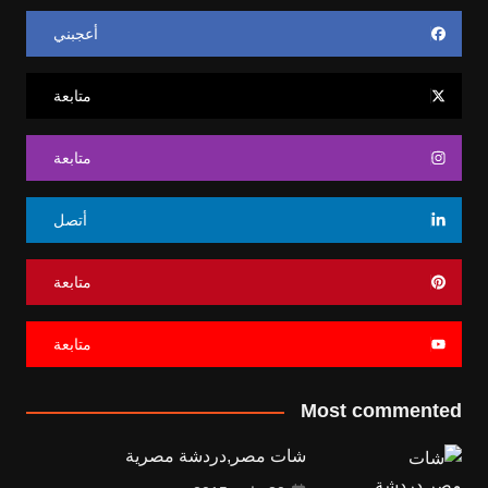
أعجبني
متابعة
متابعة
أتصل
متابعة
متابعة
Most commented
شات مصر,دردشة مصرية