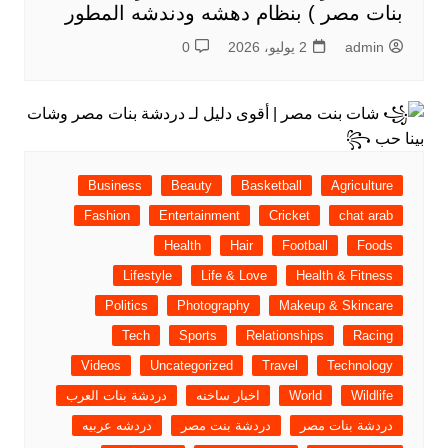
بنات مصر ) بنظام دهشه ودندشه المطور
admin
2 يوليو، 2026
0
Business
Beauty
Basketball
Agriculture
Fashion
Entertainment
Cricket
chat arab
Health
Hair
Football
Foods
Lifestyle
Life & Love
Health & Fitness
Politics
Photography
Makeup & Skincare
Tech
Sports
Relationships
Racing
Videos
Uncategorized
Travel
Technology
Wildlife
World
اخبار ساخنه
دردشة بنات العرب
دردشة بنات مصر
دردشة بنت مصر
دردشه عربيه