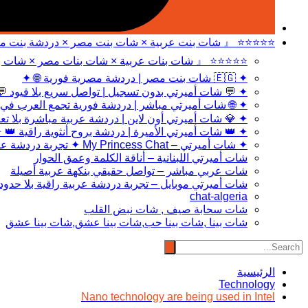
 بنت عربية × شات بنت مصر × دردشة بنت مصر 』 ⭐⭐⭐⭐⭐
 عربية × شات بنات مصر × شات بنت مصر 』 ⭐⭐⭐⭐⭐
✦ 🇪🇬 شات بنت مصر | دردشة مصرية فورية 🌐 ✦
 شات أميرتي بدون تسجيل | تواصل سريع بلا قيود 💬 ✦
ي مباشر | دردشة فورية تجمع العرب في مكان واحد 🌐 ✦
 أميرتي أون لاين | دردشة عربية مباشرة بلا تعقيد 💎 ✦
 👑 شات أميرتي الأميرة | دردشة بروح أنثوية راقية 👑 ✦
✦ شات أميرتي – My Princess Chat ✦ تجربة دردشة عربية راقية بمعايير حديثة
شات أميرتي اللبنانية – أناقة الكلمة وعمق الحوار
شات عربي مباشر – تواصل حقيقي بنكهة عربية أصيلة
شات أميرتي موبايل – تجربة دردشة عربية راقية بلا حدود
chat-algeria
شات سحابة صيف , شات نبض القلب
شات بينا ,شات بينا حب,شات بينا عشق,شات بينا عشق
الرئيسية
Technology
Nano technology are being used in Intel