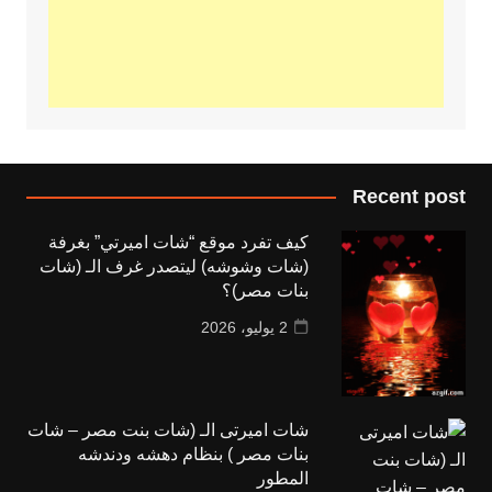
Recent post
كيف تفرد موقع “شات اميرتي” بغرفة
(شات وشوشه) ليتصدر غرف الـ (شات
بنات مصر)؟
2 يوليو، 2026
شات اميرتى الـ (شات بنت مصر – شات
بنات مصر ) بنظام دهشه ودندشه
المطور