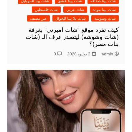
شات بينا صداقه
شات بينا عشق
شات بينا للموبايل
شات بينا موده
شات عربي
شات فلسطين
شات وشوشه
شات يلا بينا للجوال
غير مصنف
كيف تفرد موقع “شات اميرتي” بغرفة
(شات وشوشه) ليتصدر غرف الـ (شات
بنات مصر)؟
admin
2 يوليو، 2026
0