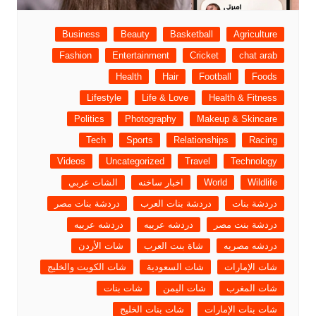
Business
Beauty
Basketball
Agriculture
Fashion
Entertainment
Cricket
chat arab
Health
Hair
Football
Foods
Lifestyle
Life & Love
Health & Fitness
Politics
Photography
Makeup & Skincare
Tech
Sports
Relationships
Racing
Videos
Uncategorized
Travel
Technology
Wildlife
World
اخبار ساخنه
الشات عربي
دردشة بنات
دردشة بنات العرب
دردشة بنات مصر
دردشة بنت مصر
دردشه عربيه
دردشه عربيه
دردشه مصريه
شاة بنت العرب
شات الأردن
شات الإمارات
شات السعودية
شات الكويت والخليج
شات المغرب
شات اليمن
شات بنات
شات بنات الإمارات
شات بنات الخليج