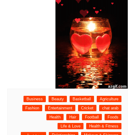
Business
Beauty
Basketball
Agriculture
Fashion
Entertainment
Cricket
chat arab
Health
Hair
Football
Foods
Life & Love
Health & Fitness