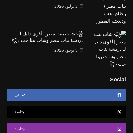
2 يوليو، 2026
꧁ شات بنت مصر | أقوى دليل لـ
دردشة بنات مصر وشات بينا حب ꧂
9 يونيو، 2026
Social
أعجبني
متابعة
متابعة