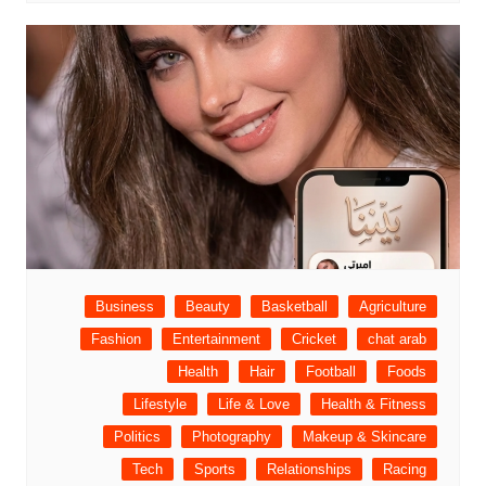
Business
Beauty
Basketball
Agriculture
Fashion
Entertainment
Cricket
chat arab
Health
Hair
Football
Foods
Lifestyle
Life & Love
Health & Fitness
Politics
Photography
Makeup & Skincare
Tech
Sports
Relationships
Racing