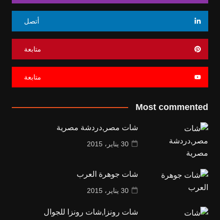
أتصل
متابعة
متابعة
Most commented
شات مصر,دردشة مصرية
30 يناير، 2015
شات جوهرة العرب
30 يناير، 2015
شات رونزا,شات رونزا للجوال