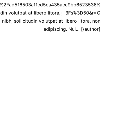
ar%2Fad516503a11cd5ca435acc9bb6523536%
citudin volutpat at libero litora,
bh, sollicitudin volutpat at libero litora, non
adipiscing. Nul… [/author]