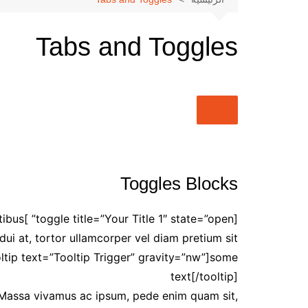
شات بنت مصر 』
✦
شات بنت مصر | دردشة
Tabs and Toggles
مصرية فورية
✦
✦
شات أميرتي بدون
تسجيل | تواصل سريع بلا قيود
✦
✦
شات أميرتي مباشر |
دردشة فورية تجمع العرب في
مكان واحد
✦
✦
شات أميرتي أون لاين |
Toggles Blocks
دردشة عربية مباشرة بلا تعقيد
✦
✦
شات أميرتي الأميرة |
penatibus
دردشة بروح أنثوية راقية
✦
i at, tortor ullamcorper vel diam pretium sit
✦ شات أميرتي – My
ooltip text=”Tooltip Trigger” gravity=”nw”]some
Princess Chat ✦ تجربة
text[/tooltip]
دردشة عربية راقية بمعايير
حديثة
e. Massa vivamus ac ipsum, pede enim quam sit,