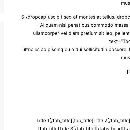
mus
[toggle title=”Your Title 2″ state=”close” ] [dropcap]S[/dropcap]uscipit sed at montes at tellus.
Aliquam nisl penatibus commodo massa mi
ullamcorper vel diam pretium sit leo, pellent
text=”Too
ultricies adipiscing eu a dui sollicitudin posuer
mus
[tabs type=”horizontal”][tabs_head][tab_title]Title 1[/tab_title][tab_title]Title 2[/tab_title
[tab_title]Title 3[/tab_title][/tabs_head][