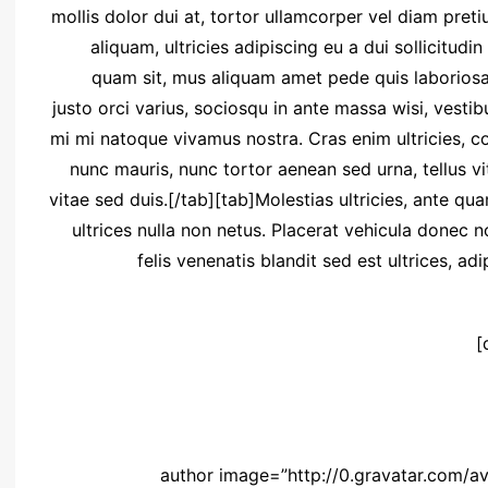
mollis dolor dui at, tortor ullamcorper vel diam preti
aliquam, ultricies adipiscing eu a dui sollicitu
quam sit, mus aliquam amet pede quis laboriosam
justo orci varius, sociosqu in ante massa wisi, vest
mi mi natoque vivamus nostra. Cras enim ultricies, 
nunc mauris, nunc tortor aenean sed urna, tellus vi
vitae sed duis.[/tab][tab]Molestias ultricies, ante qu
ultrices nulla non netus. Placerat vehicula donec 
felis venenatis blandit sed est ultrices, adi
[author image=”http://0.gravatar.com