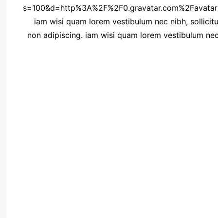
s=100&d=http%3A%2F%2F0.gravatar.com%2Favat
3Fs%3D50&r=G” ]iam wisi quam lorem vestibulum nec nibh, solli
non adipiscing. iam wisi quam lorem vestibulum nec ni