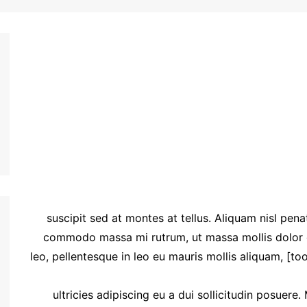
[toggle title=”Your Title 1″ state=”open” ]suscipit sed at montes at tellus. Aliquam nisl 
commodo massa mi rutrum, ut massa mollis dolor du
leo, pellentesque in leo eu mauris mollis aliquam, [t
ultricies adipiscing eu a dui sollicitudin posuer