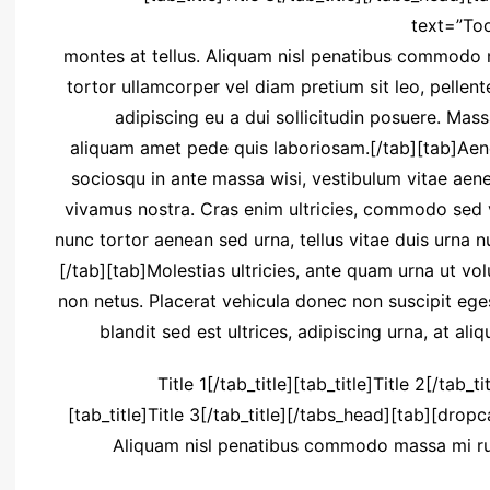
text=”Too
montes at tellus. Aliquam nisl penatibus commodo m
tortor ullamcorper vel diam pretium sit leo, pellent
adipiscing eu a dui sollicitudin posuere. Ma
aliquam amet pede quis laboriosam.[/tab][tab]Aenean
sociosqu in ante massa wisi, vestibulum vitae ae
vivamus nostra. Cras enim ultricies, commodo sed v
nunc tortor aenean sed urna, tellus vitae duis urna nu
[/tab][tab]Molestias ultricies, ante quam urna ut vol
non netus. Placerat vehicula donec non suscipit eges
blandit sed est ultrices, adipiscing urna, at ali
[tabs type=”vertical”][tabs_head][tab_title]Title 1[/tab_title][tab_title]Title 2[/tab_
[tab_title]Title 3[/tab_title][/tabs_head][tab][drop
Aliquam nisl penatibus commodo massa mi rut