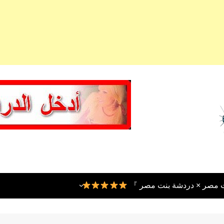
ت مصر × دردشة بنت مصر 』