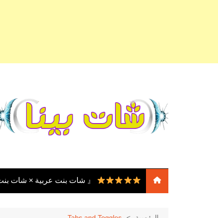
لتجاوز
لى
لمحتوى
『 شات بنت عربية × شات بن
『 شات بنات
عربية × شات بنات مصر ×
الرئيسية
Tabs and Toggles