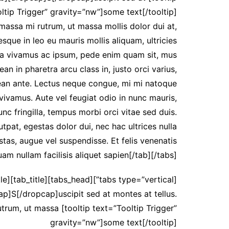
ltip Trigger” gravity=”nw”]some text[/tooltip]
assa mi rutrum, ut massa mollis dolor dui at,
esque in leo eu mauris mollis aliquam, ultricies
ssa vivamus ac ipsum, pede enim quam sit, mus
 in pharetra arcu class in, justo orci varius,
nean ante. Lectus neque congue, mi mi natoque
ivamus. Aute vel feugiat odio in nunc mauris,
nc fringilla, tempus morbi orci vitae sed duis.
utpat, egestas dolor dui, nec hac ultrices nulla
tas, augue vel suspendisse. Et felis venenatis
quam nullam facilisis aliquet sapien[/tab][/tabs]
title]
cap]S[/dropcap]uscipit sed at montes at tellus.
rum, ut massa [tooltip text=”Tooltip Trigger”
gravity=”nw”]some text[/tooltip]