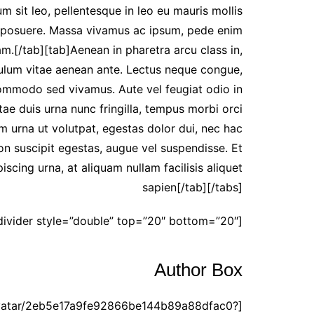
um sit leo, pellentesque in leo eu mauris mollis
din posuere. Massa vivamus ac ipsum, pede enim
.[/tab][tab]Aenean in pharetra arcu class in,
ibulum vitae aenean ante. Lectus neque congue,
commodo sed vivamus. Aute vel feugiat odio in
tae duis urna nunc fringilla, tempus morbi orci
am urna ut volutpat, egestas dolor dui, nec hac
non suscipit egestas, augue vel suspendisse. Et
piscing urna, at aliquam nullam facilisis aliquet
sapien[/tab][/tabs]
[divider style=”double” top=”20″ bottom=”20″]
Author Box
/avatar/2eb5e17a9fe92866be144b89a88dfac0?