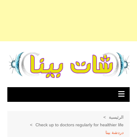
لتجاوز
لى
لمحتوى
الرئيسية
Check up to doctors regularly for healthier life
دردشة بينا