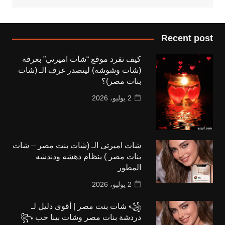
Recent post
كيف تفرد موقع “شات اميرتي” بغرفة
(شات وشوشه) ليتصدر غرف الـ (شات
بنات مصر)؟
2 يوليو، 2026
شات اميرتى الـ (شات بنت مصر – شات
بنات مصر ) بنظام دهشه ودندشه
المطور
2 يوليو، 2026
꧁ شات بنت مصر | أقوى دليل لـ
دردشة بنات مصر وشات بينا حب ꧂