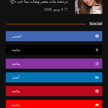
دردشة بنات مصر وشات بينا حب ꧂
9 يونيو، 2026
Social
أعجبني
متابعة
متابعة
أتصل
متابعة
متابعة