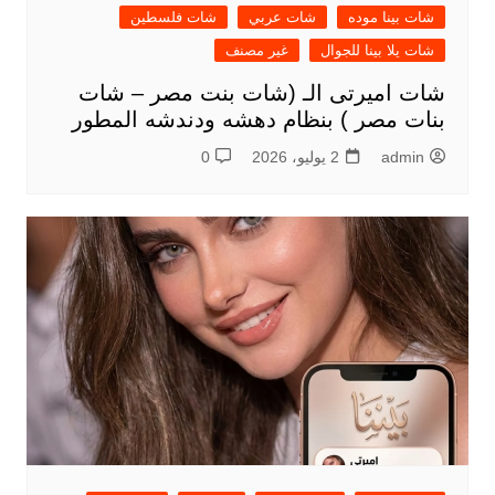
شات بينا موده
شات عربي
شات فلسطين
شات يلا بينا للجوال
غير مصنف
شات اميرتى الـ (شات بنت مصر – شات
بنات مصر ) بنظام دهشه ودندشه المطور
admin
2 يوليو، 2026
0