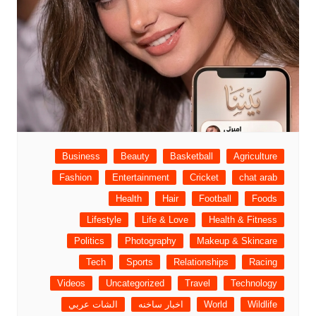
Business
Beauty
Basketball
Agriculture
Fashion
Entertainment
Cricket
chat arab
Health
Hair
Football
Foods
Lifestyle
Life & Love
Health & Fitness
Politics
Photography
Makeup & Skincare
Tech
Sports
Relationships
Racing
Videos
Uncategorized
Travel
Technology
Wildlife
World
اخبار ساخنه
الشات عربي