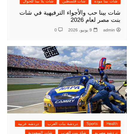
شات بينا موده
شات فلسطين
شات يلا بينا للجوال
شات بينا حب والأجواء الترفيهية في شات
بنت مصر لعام 2026
admin
9 يونيو، 2026
0
Health
Sports
دردشة بنات العرب
دردشه عربيه
دردشه مصريه
شاة بنت العرب
شات السعودية