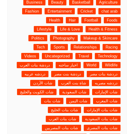
Business
Beauty
Basketball
Agriculture
Fashion
Entertainment
Cricket
chat arab
Health
Hair
Football
Foods
Lifestyle
Life & Love
Health & Fitness
Politics
Photography
Makeup & Skincare
Tech
Sports
Relationships
Racing
Videos
Uncategorized
Travel
Technology
Wildlife
World
اخبار ساخنه
دردشة بنات العرب
دردشة بنات مصر
دردشة بنت مصر
دردشه عربيه
دردشه مصريه
شاة بنت العرب
شات الأردن
شات الإمارات
شات السعودية
شات الكويت والخليج
شات المغرب
شات اليمن
شات بنات
شات بنات الإمارات
شات بنات الخليج
شات بنات السعودية
شات بنات العرب
شات بنات المصرى
شات بنات المصريين