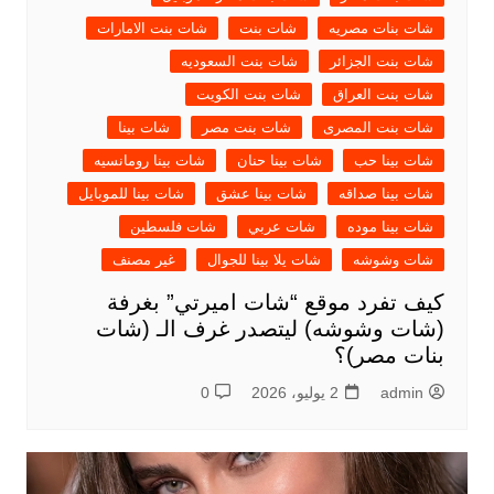
شات بنات مصريه
شات بنت
شات بنت الامارات
شات بنت الجزائر
شات بنت السعوديه
شات بنت العراق
شات بنت الكويت
شات بنت المصرى
شات بنت مصر
شات بينا
شات بينا حب
شات بينا حنان
شات بينا رومانسيه
شات بينا صداقه
شات بينا عشق
شات بينا للموبايل
شات بينا موده
شات عربي
شات فلسطين
شات وشوشه
شات يلا بينا للجوال
غير مصنف
كيف تفرد موقع “شات اميرتي” بغرفة
(شات وشوشه) ليتصدر غرف الـ (شات
بنات مصر)؟
admin
2 يوليو، 2026
0