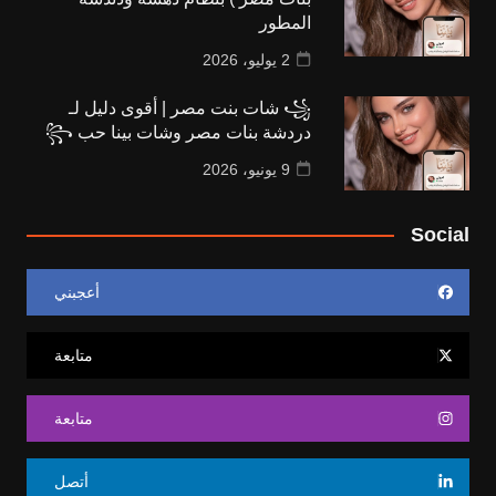
المطور
2 يوليو، 2026
꧁ شات بنت مصر | أقوى دليل لـ
دردشة بنات مصر وشات بينا حب ꧂
9 يونيو، 2026
Social
أعجبني
متابعة
متابعة
أتصل