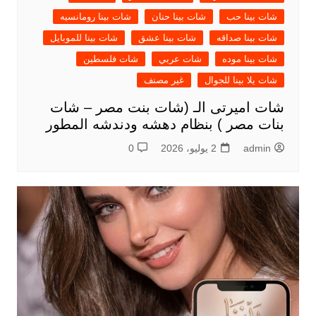
شات بينا حب
شات بينا حنان
شات بينا رومانسيه
شات بينا صداقه
شات بينا عشق
شات بينا للموبايل
شات بينا موده
شات عربي
شات فلسطين
شات يلا بينا للجوال
غير مصنف
شات اميرتى الـ (شات بنت مصر – شات
بنات مصر ) بنظام دهشه ودندشه المطور
admin
2 يوليو، 2026
0