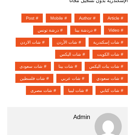
الإسكندرية بدون تسجيل مجانًا
Post
Mobile
Author
Article
Video
دردشة بينا
درشة تونس
شات إسكندرية
شات الأردن
شات الاردن
شات الكويت
شات اليكس
شات بنات اليكس
شات بينا
شات سعودى
شات سعودي
شات عربي
شات فلسطين
شات كتابي
شات ليبيا
شات مصرى
Admin