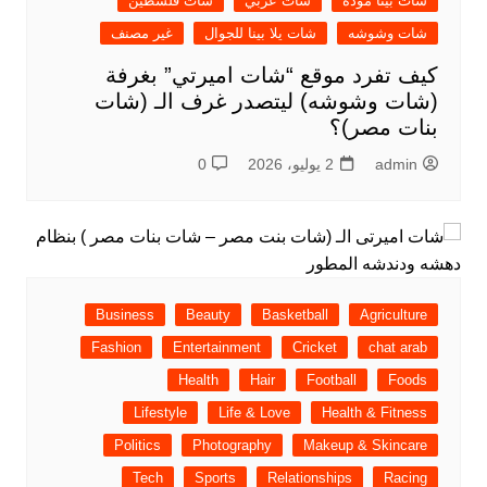
شات بينا موده
شات عربي
شات فلسطين
شات وشوشه
شات يلا بينا للجوال
غير مصنف
كيف تفرد موقع “شات اميرتي” بغرفة
(شات وشوشه) ليتصدر غرف الـ (شات
بنات مصر)؟
admin
2 يوليو، 2026
0
Business
Beauty
Basketball
Agriculture
Fashion
Entertainment
Cricket
chat arab
Health
Hair
Football
Foods
Lifestyle
Life & Love
Health & Fitness
Politics
Photography
Makeup & Skincare
Tech
Sports
Relationships
Racing