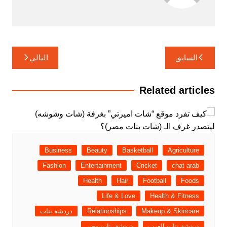
تصفّح
السابق
التالي
المقالات
Related articles
Business
Beauty
Basketball
Agriculture
Fashion
Entertainment
Cricket
chat arab
Health
Hair
Football
Foods
Life & Love
Health & Fitness
Makeup & Skincare
Relationships
دردشة بنات
دردشة بنات العرب
دردشة بنات مصر