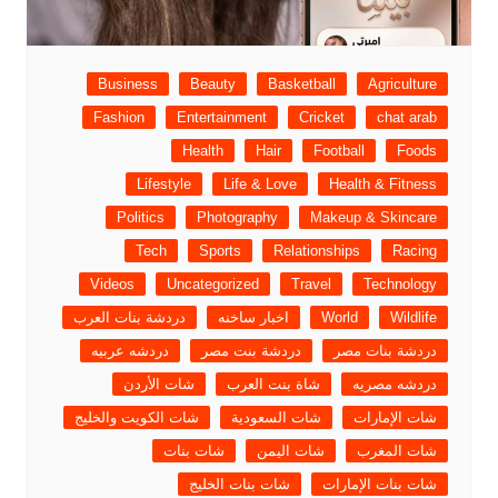
Business
Beauty
Basketball
Agriculture
Fashion
Entertainment
Cricket
chat arab
Health
Hair
Football
Foods
Lifestyle
Life & Love
Health & Fitness
Politics
Photography
Makeup & Skincare
Tech
Sports
Relationships
Racing
Videos
Uncategorized
Travel
Technology
Wildlife
World
اخبار ساخنه
دردشة بنات العرب
دردشة بنات مصر
دردشة بنت مصر
دردشه عربيه
دردشه مصريه
شاة بنت العرب
شات الأردن
شات الإمارات
شات السعودية
شات الكويت والخليج
شات المغرب
شات اليمن
شات بنات
شات بنات الإمارات
شات بنات الخليج