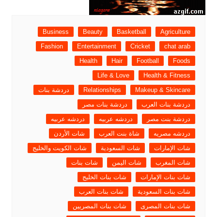
Business
Beauty
Basketball
Agriculture
Fashion
Entertainment
Cricket
chat arab
Health
Hair
Football
Foods
Life & Love
Health & Fitness
Makeup & Skincare
Relationships
دردشة بنات
دردشة بنات العرب
دردشة بنات مصر
دردشة بنت مصر
دردشه عربيه
دردشه عربيه
دردشه مصريه
شاة بنت العرب
شات الأردن
شات الإمارات
شات السعودية
شات الكويت والخليج
شات المغرب
شات اليمن
شات بنات
شات بنات الإمارات
شات بنات الخليج
شات بنات السعودية
شات بنات العرب
شات بنات المصرى
شات بنات المصريين