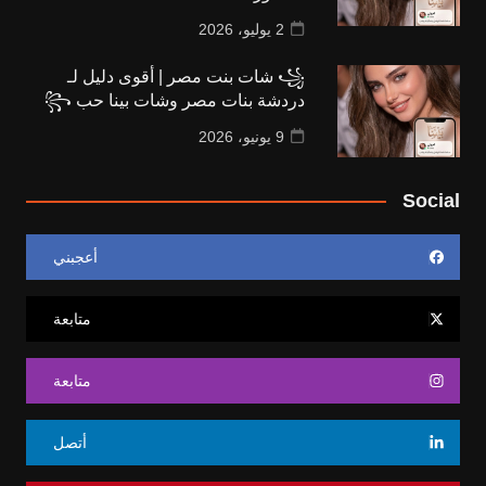
2 يوليو، 2026
꧁ شات بنت مصر | أقوى دليل لـ
دردشة بنات مصر وشات بينا حب ꧂
9 يونيو، 2026
Social
أعجبني
متابعة
متابعة
أتصل