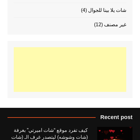
شات يلا بينا للجوال
(4)
غير مصنف
(12)
Recent post
كيف تفرد موقع “شات اميرتي” بغرفة
(شات وشوشه) ليتصدر غرف الـ (شات