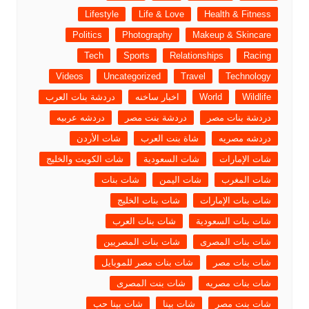
Lifestyle
Life & Love
Health & Fitness
Politics
Photography
Makeup & Skincare
Tech
Sports
Relationships
Racing
Videos
Uncategorized
Travel
Technology
Wildlife
World
اخبار ساخنه
دردشة بنات العرب
دردشة بنات مصر
دردشة بنت مصر
دردشه عربيه
دردشه مصريه
شاة بنت العرب
شات الأردن
شات الإمارات
شات السعودية
شات الكويت والخليج
شات المغرب
شات اليمن
شات بنات
شات بنات الإمارات
شات بنات الخليج
شات بنات السعودية
شات بنات العرب
شات بنات المصرى
شات بنات المصريين
شات بنات مصر
شات بنات مصر للموبايل
شات بنات مصريه
شات بنت المصرى
شات بنت مصر
شات بينا
شات بينا حب