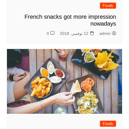
Foods
French snacks got more impression
nowadays
admin
12 نوفمبر، 2018
0
Foods