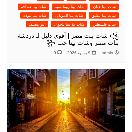
شات بينا حنان
شات بينا رومانسيه
شات بينا صداقه
شات بينا عشق
شات بينا للموبايل
شات بينا موده
شات فلسطين
شات يلا بينا للجوال
غير مصنف
꧁ شات بنت مصر | أقوى دليل لـ دردشة
بنات مصر وشات بينا حب ꧂
admin
9 يونيو، 2026
0