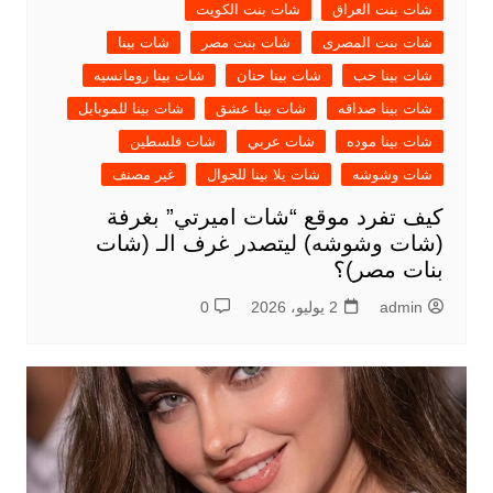
شات بنت العراق
شات بنت الكويت
شات بنت المصرى
شات بنت مصر
شات بينا
شات بينا حب
شات بينا حنان
شات بينا رومانسيه
شات بينا صداقه
شات بينا عشق
شات بينا للموبايل
شات بينا موده
شات عربي
شات فلسطين
شات وشوشه
شات يلا بينا للجوال
غير مصنف
كيف تفرد موقع “شات اميرتي” بغرفة
(شات وشوشه) ليتصدر غرف الـ (شات
بنات مصر)؟
admin
2 يوليو، 2026
0