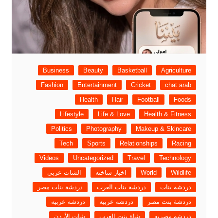
Business
Beauty
Basketball
Agriculture
Fashion
Entertainment
Cricket
chat arab
Health
Hair
Football
Foods
Lifestyle
Life & Love
Health & Fitness
Politics
Photography
Makeup & Skincare
Tech
Sports
Relationships
Racing
Videos
Uncategorized
Travel
Technology
Wildlife
World
اخبار ساخنه
الشات عربي
دردشة بنات
دردشة بنات العرب
دردشة بنات مصر
دردشة بنت مصر
دردشه عربيه
دردشه عربيه
دردشه مصريه
شاة بنت العرب
شات الأردن