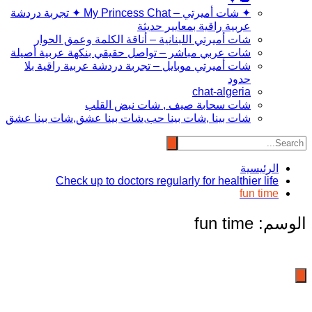
✦ شات أميرتي – My Princess Chat ✦ تجربة دردشة
عربية راقية بمعايير حديثة
شات أميرتي اللبنانية – أناقة الكلمة وعمق الحوار
شات عربي مباشر – تواصل حقيقي بنكهة عربية أصيلة
شات أميرتي موبايل – تجربة دردشة عربية راقية بلا
حدود
chat-algeria
شات سحابة صيف , شات نبض القلب
شات بينا ,شات بينا حب,شات بينا عشق,شات بينا عشق
الرئيسية
Check up to doctors regularly for healthier life
fun time
الوسم:
fun time