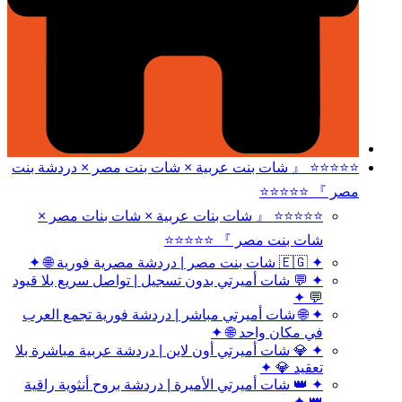
⭐⭐⭐⭐⭐ 『 شات بنت عربية × شات بنت مصر × دردشة بنت
مصر 』 ⭐⭐⭐⭐⭐
⭐⭐⭐⭐⭐ 『 شات بنات عربية × شات بنات مصر ×
شات بنت مصر 』 ⭐⭐⭐⭐⭐
✦ 🇪🇬 شات بنت مصر | دردشة مصرية فورية 🌐 ✦
✦ 💬 شات أميرتي بدون تسجيل | تواصل سريع بلا قيود
💬 ✦
✦ 🌐 شات أميرتي مباشر | دردشة فورية تجمع العرب
في مكان واحد 🌐 ✦
✦ 💎 شات أميرتي أون لاين | دردشة عربية مباشرة بلا
تعقيد 💎 ✦
✦ 👑 شات أميرتي الأميرة | دردشة بروح أنثوية راقية
👑 ✦