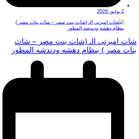
2 يوليو، 2026
شات اميرتى الـ (شات بنت مصر – شات
بنات مصر ) بنظام دهشه ودندشه المطور