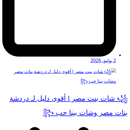
2 يوليو، 2026
꧁ شات بنت مصر | أقوى دليل لـ دردشة
بنات مصر وشات بينا حب ꧂