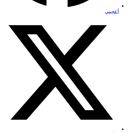
أعجبني