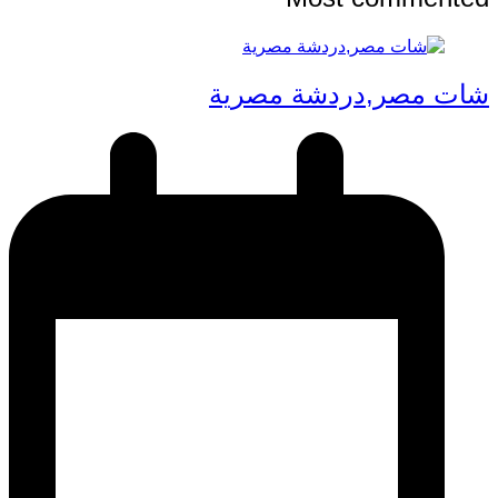
شات مصر,دردشة مصرية