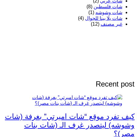
شات عربي
(2)
شات فلسطين
(8)
شات وشوشه
(1)
شات يلا بينا للجوال
(4)
غير مصنف
(12)
Recent post
كيف تفرد موقع “شات اميرتي” بغرفة (شات
وشوشه) ليتصدر غرف الـ (شات بنات
مصر)؟