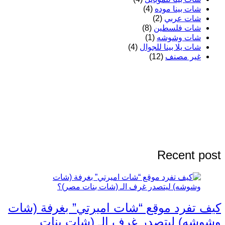
شات بينا موده
(4)
شات عربي
(2)
شات فلسطين
(8)
شات وشوشه
(1)
شات يلا بينا للجوال
(4)
غير مصنف
(12)
Recent post
كيف تفرد موقع “شات اميرتي” بغرفة (شات
وشوشه) ليتصدر غرف الـ (شات بنات