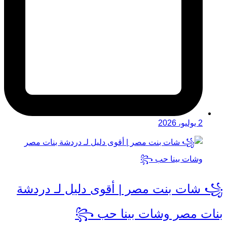
2 يوليو، 2026
꧁ شات بنت مصر | أقوى دليل لـ دردشة
بنات مصر وشات بينا حب ꧂