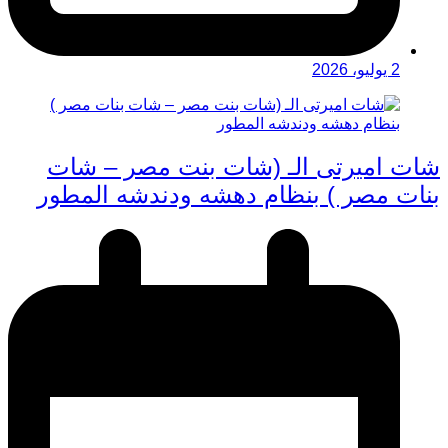
2 يوليو، 2026
شات اميرتى الـ (شات بنت مصر – شات
بنات مصر ) بنظام دهشه ودندشه المطور