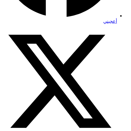
أعجبني