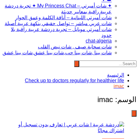
✦ شات أميرتي – My Princess Chat ✦ تجربة دردشة
عربية راقية بمعايير حديثة
شات أميرتي اللبنانية – أناقة الكلمة وعمق الحوار
شات عربي مباشر – تواصل حقيقي بنكهة عربية أصيلة
شات أميرتي موبايل – تجربة دردشة عربية راقية بلا
حدود
chat-algeria
شات سحابة صيف , شات نبض القلب
شات بينا ,شات بينا حب,شات بينا عشق,شات بينا عشق
الرئيسية
Check up to doctors regularly for healthier life
imac
الوسم:
imac