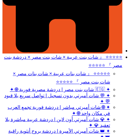
⭐⭐⭐⭐⭐ 『 شات بنت عربية × شات بنت مصر × دردشة بنت
مصر 』 ⭐⭐⭐⭐⭐
⭐⭐⭐⭐⭐ 『 شات بنات عربية × شات بنات مصر ×
شات بنت مصر 』 ⭐⭐⭐⭐⭐
✦ 🇪🇬 شات بنت مصر | دردشة مصرية فورية 🌐 ✦
✦ 💬 شات أميرتي بدون تسجيل | تواصل سريع بلا قيود
💬 ✦
✦ 🌐 شات أميرتي مباشر | دردشة فورية تجمع العرب
في مكان واحد 🌐 ✦
✦ 💎 شات أميرتي أون لاين | دردشة عربية مباشرة بلا
تعقيد 💎 ✦
✦ 👑 شات أميرتي الأميرة | دردشة بروح أنثوية راقية
👑 ✦