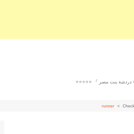
× دردشة بنت مصر 』 ⭐⭐⭐⭐⭐
runner
Check 