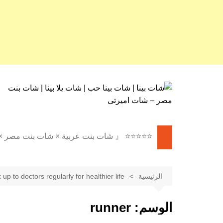
لتجاوز
لى
لمحتوى
⭐⭐⭐⭐⭐ 『 شات بنت عربية × شات بنت مصر 
⭐⭐⭐⭐⭐ 『 شات بنات عربية
× شات بنات مصر × شات بنت
الرئيسية
up to doctors regularly for healthier life
مصر 』 ⭐⭐⭐⭐⭐
✦ 🇪🇬 شات بنت مصر |
الوسم:
runner
دردشة مصرية فورية 🌐 ✦