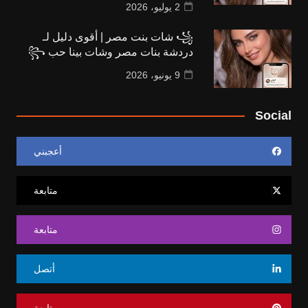
2 يوليو، 2026
꧁ شات بنت مصر | أقوى دليل لـ
دردشة بنات مصر وشات بينا حب ꧂
9 يونيو، 2026
Social
أعجبني
متابعة
متابعة
أتصل
متابعة