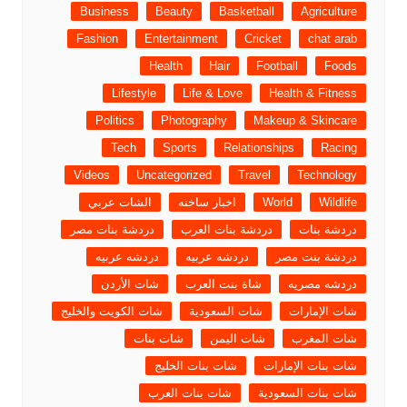
Business
Beauty
Basketball
Agriculture
Fashion
Entertainment
Cricket
chat arab
Health
Hair
Football
Foods
Lifestyle
Life & Love
Health & Fitness
Politics
Photography
Makeup & Skincare
Tech
Sports
Relationships
Racing
Videos
Uncategorized
Travel
Technology
Wildlife
World
اخبار ساخنه
الشات عربي
دردشة بنات
دردشة بنات العرب
دردشة بنات مصر
دردشة بنت مصر
دردشه عربيه
دردشه عربيه
دردشه مصريه
شاة بنت العرب
شات الأردن
شات الإمارات
شات السعودية
شات الكويت والخليج
شات المغرب
شات اليمن
شات بنات
شات بنات الإمارات
شات بنات الخليج
شات بنات السعودية
شات بنات العرب