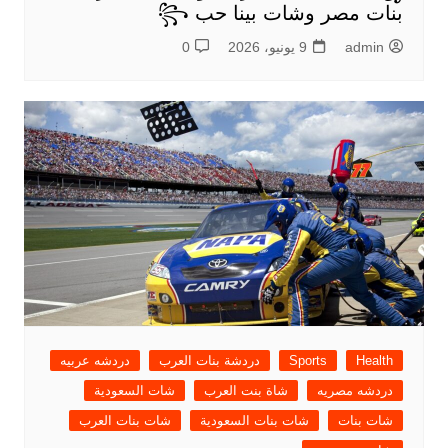
بنات مصر وشات بينا حب ꧂
admin
9 يونيو، 2026
0
Health
Sports
دردشة بنات العرب
دردشه عربيه
دردشه مصريه
شاة بنت العرب
شات السعودية
شات بنات
شات بنات السعودية
شات بنات العرب