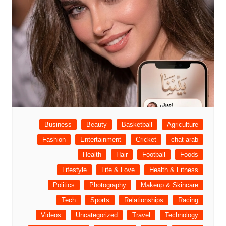
Business
Beauty
Basketball
Agriculture
Fashion
Entertainment
Cricket
chat arab
Health
Hair
Football
Foods
Lifestyle
Life & Love
Health & Fitness
Politics
Photography
Makeup & Skincare
Tech
Sports
Relationships
Racing
Videos
Uncategorized
Travel
Technology