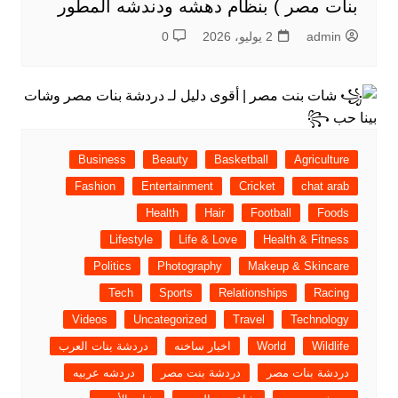
بنات مصر ) بنظام دهشه ودندشه المطور
admin
2 يوليو، 2026
0
Business
Beauty
Basketball
Agriculture
Fashion
Entertainment
Cricket
chat arab
Health
Hair
Football
Foods
Lifestyle
Life & Love
Health & Fitness
Politics
Photography
Makeup & Skincare
Tech
Sports
Relationships
Racing
Videos
Uncategorized
Travel
Technology
Wildlife
World
اخبار ساخنه
دردشة بنات العرب
دردشة بنات مصر
دردشة بنت مصر
دردشه عربيه