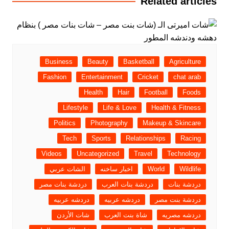
Related articles
Business
Beauty
Basketball
Agriculture
Fashion
Entertainment
Cricket
chat arab
Health
Hair
Football
Foods
Lifestyle
Life & Love
Health & Fitness
Politics
Photography
Makeup & Skincare
Tech
Sports
Relationships
Racing
Videos
Uncategorized
Travel
Technology
Wildlife
World
اخبار ساخنه
الشات عربي
دردشة بنات
دردشة بنات العرب
دردشة بنات مصر
دردشة بنت مصر
دردشه عربيه
دردشه عربيه
دردشه مصريه
شاة بنت العرب
شات الأردن