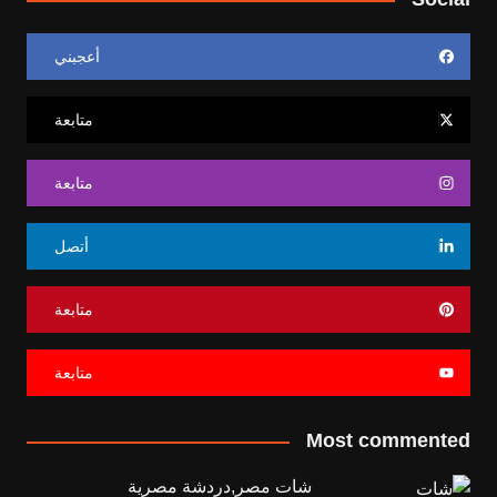
أعجبني
متابعة
متابعة
أتصل
متابعة
متابعة
Most commented
شات مصر,دردشة مصرية