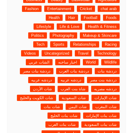
Fashion
Entertainment
Cricket
chat arab
Health
Hair
Football
Foods
Lifestyle
Life & Love
Health & Fitness
Politics
Photography
Makeup & Skincare
Tech
Sports
Relationships
Racing
Videos
Uncategorized
Travel
Technology
Wildlife
World
اخبار ساخنه
الشات عربي
دردشة بنات
دردشة بنات العرب
دردشة بنات مصر
دردشة بنت مصر
دردشه عربيه
دردشه عربيه
دردشه مصريه
شاة بنت العرب
شات الأردن
شات الإمارات
شات السعودية
شات الكويت والخليج
شات المغرب
شات اليمن
شات بنات
شات بنات الإمارات
شات بنات الخليج
شات بنات السعودية
شات بنات العرب