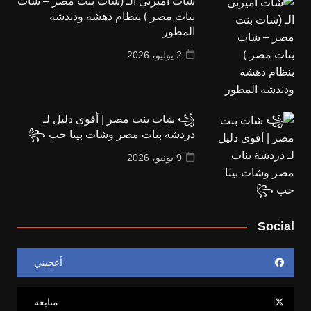
شات اميرتى الـ (شات بنت مصر – شات
بنات مصر ) بنظام دهشه ودندشه
المطور
2 يوليو، 2026
꧁ شات بنت مصر | أقوى دليل لـ
دردشة بنات مصر وشات بينا حب ꧂
9 يونيو، 2026
Social
أعجبني
متابعة