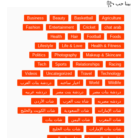
Business
Beauty
Basketball
Agriculture
Fashion
Entertainment
Cricket
chat arab
Health
Hair
Football
Foods
Lifestyle
Life & Love
Health & Fitness
Politics
Photography
Makeup & Skincare
Tech
Sports
Relationships
Racing
Videos
Uncategorized
Travel
Technology
Wildlife
World
اخبار ساخنه
دردشة بنات العرب
دردشة بنات مصر
دردشة بنت مصر
دردشه عربيه
دردشه مصريه
شاة بنت العرب
شات الأردن
شات الإمارات
شات السعودية
شات الكويت والخليج
شات المغرب
شات اليمن
شات بنات
شات بنات الإمارات
شات بنات الخليج