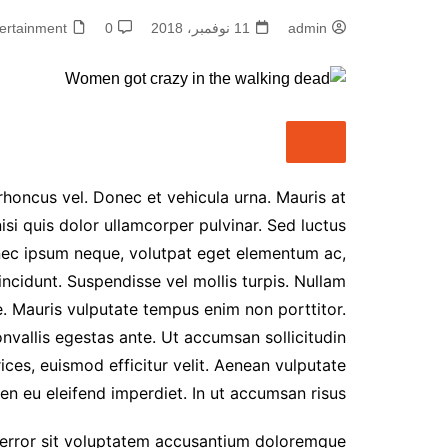
✦ 💬 شات أميرتي بدون
تسجيل | تواصل سريع بلا قيود
admin
11 نوفمبر، 2018
0
ertainment
💬 ✦
✦ 🌐 شات أميرتي مباشر |
دردشة فورية تجمع العرب في
مكان واحد 🌐 ✦
✦ 💎 شات أميرتي أون لاين |
دردشة عربية مباشرة بلا تعقيد
💎 ✦
honcus vel. Donec et vehicula urna. Mauris at
✦ 👑 شات أميرتي الأميرة |
nisi quis dolor ullamcorper pulvinar. Sed luctus
دردشة بروح أنثوية راقية 👑 ✦
onec ipsum neque, volutpat eget elementum ac,
✦ شات أميرتي – My
ncidunt. Suspendisse vel mollis turpis. Nullam
Princess Chat ✦ تجربة
nte. Mauris vulputate tempus enim non porttitor.
دردشة عربية راقية بمعايير
حديثة
onvallis egestas ante. Ut accumsan sollicitudin
شات أميرتي اللبنانية – أناقة
rices, euismod efficitur velit. Aenean vulputate
الكلمة وعمق الحوار
en eu eleifend imperdiet. In ut accumsan risus.
شات عربي مباشر – تواصل
حقيقي بنكهة عربية أصيلة
s error sit voluptatem accusantium doloremque