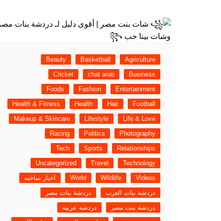
Beauty
Basketball
Agriculture
Cricket
chat arab
Business
Foods
Fashion
Entertainment
Health & Fitness
Health
Hair
Football
Makeup & Skincare
Lifestyle
Life & Love
Racing
Politics
Photography
Tech
Sports
Relationships
Uncategorized
Travel
Technology
Videos
Wildlife
World
اخبار ساخنه
دردشة بنات العرب
دردشة بنات مصر
دردشة بنت مصر
دردشه عربيه