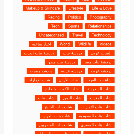
Makeup & Skincare
Lifestyle
Life & Love
Racing
Politics
Photography
Tech
Sports
Relationships
Uncategorized
Travel
Technology
Videos
Wildlife
World
اخبار ساخنه
الشات عربي
دردشة بنات
دردشة بنات العرب
دردشة بنات مصر
دردشة بنت مصر
دردشه عربيه
دردشه عربيه
دردشه مصريه
شاة بنت العرب
شات الأردن
شات الإمارات
شات السعودية
شات الكويت والخليج
شات المغرب
شات اليمن
شات بنات
شات بنات الإمارات
شات بنات الخليج
شات بنات السعودية
شات بنات العرب
شات بنات المصرى
شات بنات المصريين
شات بنات مصر
شات بنات مصر للموبايل