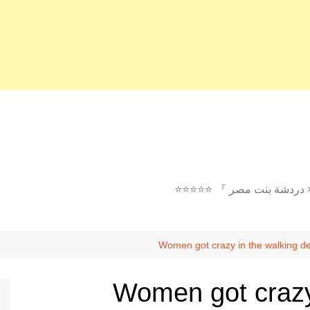
× دردشة بنت مصر 』 ⭐⭐⭐⭐⭐
Women got crazy in the walking d
Women got crazy