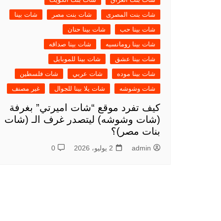
شات بنت المصرى
شات بنت مصر
شات بينا
شات بينا حب
شات بينا حنان
شات بينا رومانسيه
شات بينا صداقه
شات بينا عشق
شات بينا للموبايل
شات بينا موده
شات عربي
شات فلسطين
شات وشوشه
شات يلا بينا للجوال
غير مصنف
كيف تفرد موقع “شات اميرتي” بغرفة
(شات وشوشه) ليتصدر غرف الـ (شات
بنات مصر)؟
admin
2 يوليو، 2026
0