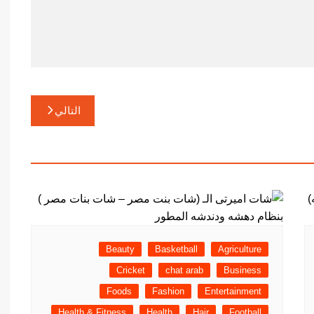
التالي
Beauty
Basketball
Agriculture
Cricket
chat arab
Business
Foods
Fashion
Entertainment
Health & Fitness
Health
Hair
Football