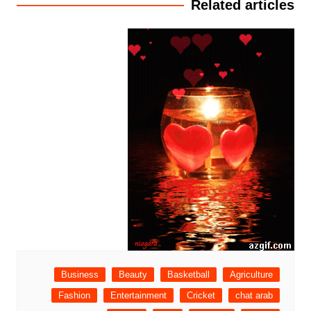
Related articles
Business
Beauty
Basketball
Agriculture
Fashion
Entertainment
Cricket
chat arab