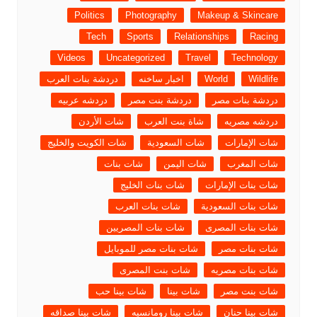
Politics
Photography
Makeup & Skincare
Tech
Sports
Relationships
Racing
Videos
Uncategorized
Travel
Technology
Wildlife
World
اخبار ساخنه
دردشة بنات العرب
دردشة بنات مصر
دردشة بنت مصر
دردشه عربيه
دردشه مصريه
شاة بنت العرب
شات الأردن
شات الإمارات
شات السعودية
شات الكويت والخليج
شات المغرب
شات اليمن
شات بنات
شات بنات الإمارات
شات بنات الخليج
شات بنات السعودية
شات بنات العرب
شات بنات المصرى
شات بنات المصريين
شات بنات مصر
شات بنات مصر للموبايل
شات بنات مصريه
شات بنت المصرى
شات بنت مصر
شات بينا
شات بينا حب
شات بينا حنان
شات بينا رومانسيه
شات بينا صداقه