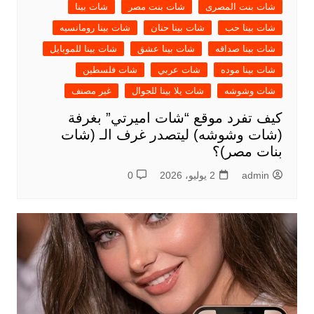
شات بنت المصرى
شات بنت مصر
شات بينا
شات بينا حب
شات بينا حنان
شات بينا رومانسيه
شات بينا صداقه
شات بينا عشق
شات بينا للموبايل
شات بينا موده
شات عربي
شات فلسطين
شات وشوشه
شات يلا بينا للجوال
غير مصنف
كيف تفرد موقع “شات اميرتي” بغرفة
(شات وشوشه) ليتصدر غرف الـ (شات
بنات مصر)؟
admin
2 يوليو، 2026
0