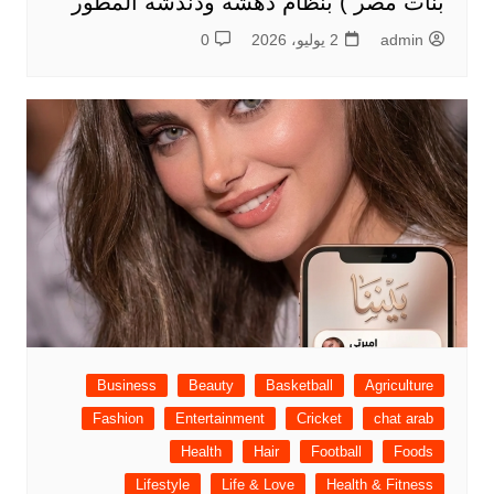
بنات مصر ) بنظام دهشه ودندشه المطور
admin
2 يوليو، 2026
0
Business
Beauty
Basketball
Agriculture
Fashion
Entertainment
Cricket
chat arab
Health
Hair
Football
Foods
Lifestyle
Life & Love
Health & Fitness