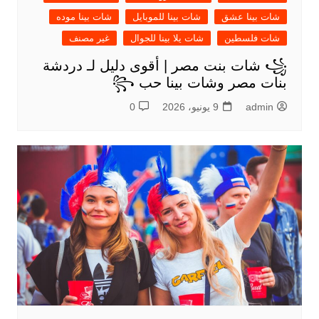
شات بينا عشق
شات بينا للموبايل
شات بينا موده
شات فلسطين
شات يلا بينا للجوال
غير مصنف
꧁ شات بنت مصر | أقوى دليل لـ دردشة
بنات مصر وشات بينا حب ꧂
admin
9 يونيو، 2026
0