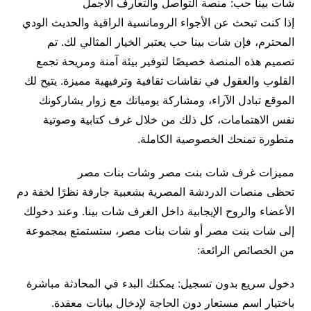
شات بينا حب: منصة التواصل والتعارف الأجمل
إذا كنت تبحث عن الأجواء الرومانسية الراقية والحديث الودي
المحترم، فإن شات بينا حب يعتبر الخيار المثالي لك. تم
تصميم هذه المنصة خصيصًا لتوفير بيئة آمنة ومريحة تجمع
القلوب والعقول في نقاشات ثقافية وترفيهية مميزة. يتيح لك
الموقع تبادل الآراء، ومشاركة يومياتك مع زوار يشاركونك
نفس الاهتمامات، كل ذلك من خلال غرف كتابية وصوتية
متطورة تمنحك الخصوصية الكاملة.
مميزات غرف شات بنت مصر وشات بنات مصر
تحظى منصات الدردشة المصرية بشعبية جارفة نظرًا لخفة دم
الأعضاء والروح الإيجابية داخل الغرف شات بينا. وعند دخولك
إلى شات بنت مصر أو شات بنات مصر، ستستمتع بمجموعة
من الخصائص الرائعة:
دخول سريع بدون تسجيل: يمكنك البدء في المحادثة مباشرة
باختيار اسم مستعار دون الحاجة لإدخال بيانات معقدة.