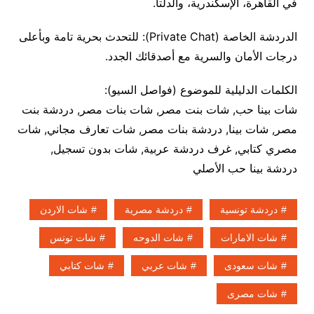
في القاهرة، الإسكندرية، والدلتا.
الدردشة الخاصة (Private Chat): للتحدث بحرية تامة وبأعلى
درجات الأمان والسرية مع أصدقائك الجدد.
الكلمات الدليلية للموضوع (فواصل السيو):
شات بينا حب, شات بنت مصر, شات بنات مصر, دردشة بنت
مصر, شات بينا, دردشة بنات مصر, شات تعارف مجاني, شات
مصري كتابي, غرف دردشة عربية, شات بدون تسجيل,
دردشة بينا حب الأصلي
دردشة تونسية
دردشة مصرية
شات الاردن
شات الامارات
شات الدوحه
شات تونس
شات سعودى
شات عربي
شات كتابي
شات مصرى