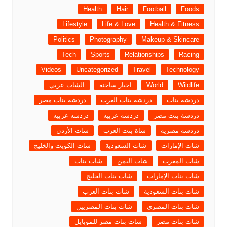
Health
Hair
Football
Foods
Lifestyle
Life & Love
Health & Fitness
Politics
Photography
Makeup & Skincare
Tech
Sports
Relationships
Racing
Videos
Uncategorized
Travel
Technology
Wildlife
World
اخبار ساخنه
الشات عربي
دردشة بنات
دردشة بنات العرب
دردشة بنات مصر
دردشة بنت مصر
دردشه عربيه
دردشه عربيه
دردشه مصريه
شاة بنت العرب
شات الأردن
شات الإمارات
شات السعودية
شات الكويت والخليج
شات المغرب
شات اليمن
شات بنات
شات بنات الإمارات
شات بنات الخليج
شات بنات السعودية
شات بنات العرب
شات بنات المصرى
شات بنات المصريين
شات بنات مصر
شات بنات مصر للموبايل