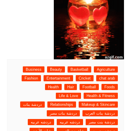
Business
Beauty
Basketball
Agriculture
Fashion
Entertainment
Cricket
chat arab
Health
Hair
Football
Foods
Life & Love
Health & Fitness
Makeup & Skincare
Relationships
دردشة بنات
دردشة بنات العرب
دردشة بنات مصر
دردشة بنت مصر
دردشه عربيه
دردشه عربيه
دردشه مصريه
شاة بنت العرب
شات الأردن