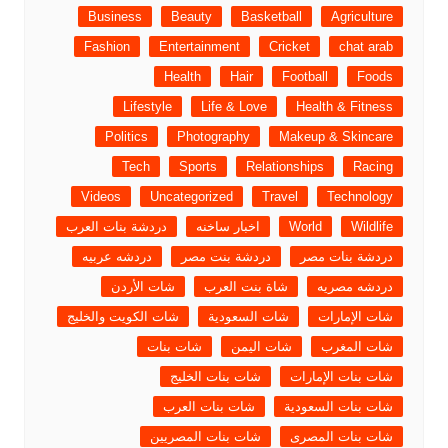
Business
Beauty
Basketball
Agriculture
Fashion
Entertainment
Cricket
chat arab
Health
Hair
Football
Foods
Lifestyle
Life & Love
Health & Fitness
Politics
Photography
Makeup & Skincare
Tech
Sports
Relationships
Racing
Videos
Uncategorized
Travel
Technology
Wildlife
World
اخبار ساخنه
دردشة بنات العرب
دردشة بنات مصر
دردشة بنت مصر
دردشه عربيه
دردشه مصريه
شاة بنت العرب
شات الأردن
شات الإمارات
شات السعودية
شات الكويت والخليج
شات المغرب
شات اليمن
شات بنات
شات بنات الإمارات
شات بنات الخليج
شات بنات السعودية
شات بنات العرب
شات بنات المصرى
شات بنات المصريين