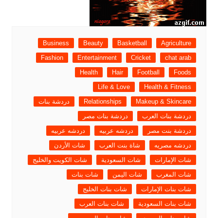
Business
Beauty
Basketball
Agriculture
Fashion
Entertainment
Cricket
chat arab
Health
Hair
Football
Foods
Life & Love
Health & Fitness
Makeup & Skincare
Relationships
دردشة بنات
دردشة بنات العرب
دردشة بنات مصر
دردشة بنت مصر
دردشه عربيه
دردشه عربيه
دردشه مصريه
شاة بنت العرب
شات الأردن
شات الإمارات
شات السعودية
شات الكويت والخليج
شات المغرب
شات اليمن
شات بنات
شات بنات الإمارات
شات بنات الخليج
شات بنات السعودية
شات بنات العرب