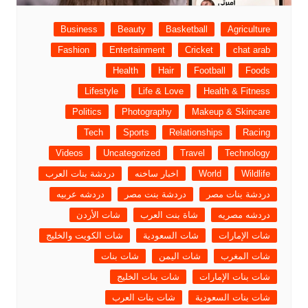
Business
Beauty
Basketball
Agriculture
Fashion
Entertainment
Cricket
chat arab
Health
Hair
Football
Foods
Lifestyle
Life & Love
Health & Fitness
Politics
Photography
Makeup & Skincare
Tech
Sports
Relationships
Racing
Videos
Uncategorized
Travel
Technology
Wildlife
World
اخبار ساخنه
دردشة بنات العرب
دردشة بنات مصر
دردشة بنت مصر
دردشه عربيه
دردشه مصريه
شاة بنت العرب
شات الأردن
شات الإمارات
شات السعودية
شات الكويت والخليج
شات المغرب
شات اليمن
شات بنات
شات بنات الإمارات
شات بنات الخليج
شات بنات السعودية
شات بنات العرب