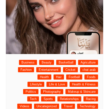
Business
Beauty
Basketball
Agriculture
Fashion
Entertainment
Cricket
chat arab
Health
Hair
Football
Foods
Lifestyle
Life & Love
Health & Fitness
Politics
Photography
Makeup & Skincare
Tech
Sports
Relationships
Racing
Videos
Uncategorized
Travel
Technology