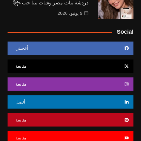
دردشة بنات مصر وشات بينا حب ꧂
9 يونيو، 2026
Social
أعجبني
متابعة
متابعة
أتصل
متابعة
متابعة