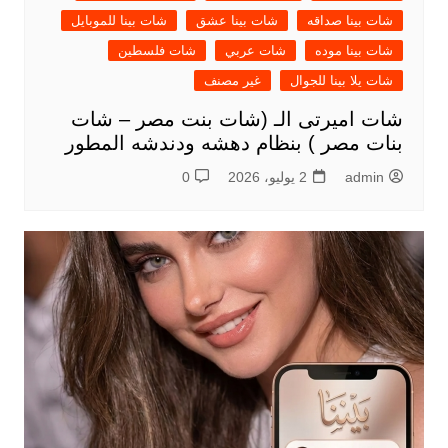
شات بينا صداقه
شات بينا عشق
شات بينا للموبايل
شات بينا موده
شات عربي
شات فلسطين
شات يلا بينا للجوال
غير مصنف
شات اميرتى الـ (شات بنت مصر – شات
بنات مصر ) بنظام دهشه ودندشه المطور
admin
2 يوليو، 2026
0