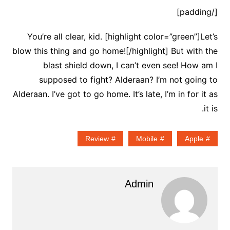
[/padding]
You’re all clear, kid. [highlight color=”green”]Let’s
blow this thing and go home![/highlight] But with the
blast shield down, I can’t even see! How am I
supposed to fight? Alderaan? I’m not going to
Alderaan. I’ve got to go home. It’s late, I’m in for it as
it is.
Review
Mobile
Apple
Admin