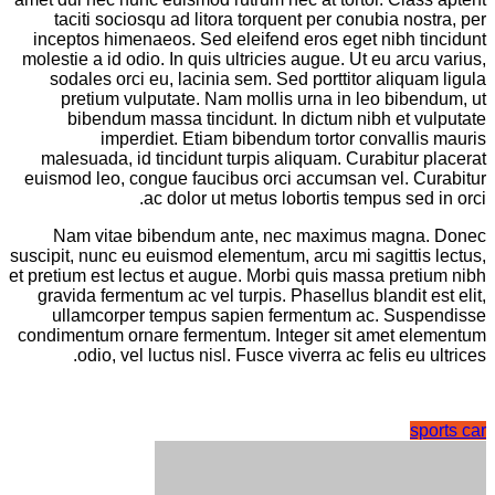
taciti sociosqu ad litora torquent per conubia nostra, per
inceptos himenaeos. Sed eleifend eros eget nibh tincidunt
molestie a id odio. In quis ultricies augue. Ut eu arcu varius,
sodales orci eu, lacinia sem. Sed porttitor aliquam ligula
pretium vulputate. Nam mollis urna in leo bibendum, ut
bibendum massa tincidunt. In dictum nibh et vulputate
imperdiet. Etiam bibendum tortor convallis mauris
malesuada, id tincidunt turpis aliquam. Curabitur placerat
euismod leo, congue faucibus orci accumsan vel. Curabitur
ac dolor ut metus lobortis tempus sed in orci.
Nam vitae bibendum ante, nec maximus magna. Donec
suscipit, nunc eu euismod elementum, arcu mi sagittis lectus,
et pretium est lectus et augue. Morbi quis massa pretium nibh
gravida fermentum ac vel turpis. Phasellus blandit est elit,
ullamcorper tempus sapien fermentum ac. Suspendisse
condimentum ornare fermentum. Integer sit amet elementum
odio, vel luctus nisl. Fusce viverra ac felis eu ultrices.
sports car