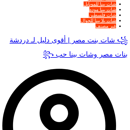
شات بينا للموبايل
شات بينا موده
شات فلسطين
شات يلا بينا للجوال
غير مصنف
꧁ شات بنت مصر | أقوى دليل لـ دردشة
بنات مصر وشات بينا حب ꧂