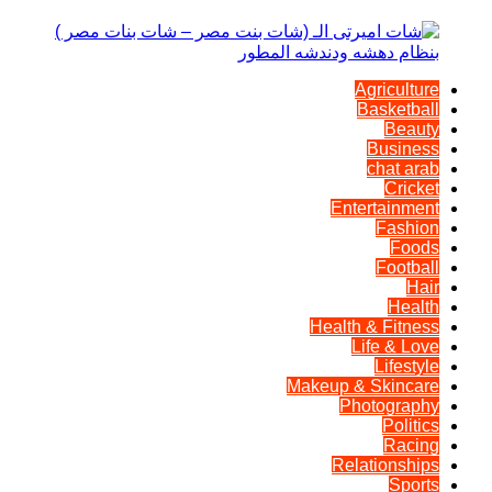
Agriculture
Basketball
Beauty
Business
chat arab
Cricket
Entertainment
Fashion
Foods
Football
Hair
Health
Health & Fitness
Life & Love
Lifestyle
Makeup & Skincare
Photography
Politics
Racing
Relationships
Sports