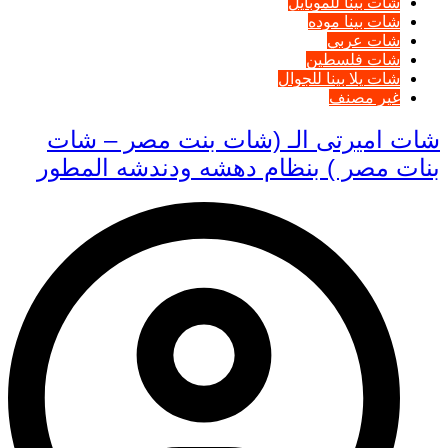
شات بينا للموبايل
شات بينا موده
شات عربي
شات فلسطين
شات يلا بينا للجوال
غير مصنف
شات اميرتى الـ (شات بنت مصر – شات
بنات مصر ) بنظام دهشه ودندشه المطور