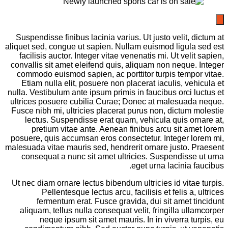
Suspendisse finibus lacinia varius. Ut justo velit, dictum at
aliquet sed, congue ut sapien. Nullam euismod ligula sed est
facilisis auctor. Integer vitae venenatis mi. Ut velit sapien,
convallis sit amet eleifend quis, aliquam non neque. Integer
commodo euismod sapien, ac porttitor turpis tempor vitae.
Etiam nulla elit, posuere non placerat iaculis, vehicula et
nulla. Vestibulum ante ipsum primis in faucibus orci luctus et
ultrices posuere cubilia Curae; Donec at malesuada neque.
Fusce nibh mi, ultricies placerat purus non, dictum molestie
lectus. Suspendisse erat quam, vehicula quis ornare at,
pretium vitae ante. Aenean finibus arcu sit amet lorem
posuere, quis accumsan eros consectetur. Integer lorem mi,
malesuada vitae mauris sed, hendrerit ornare justo. Praesent
consequat a nunc sit amet ultricies. Suspendisse ut urna
eget urna lacinia faucibus.
Ut nec diam ornare lectus bibendum ultricies id vitae turpis.
Pellentesque lectus arcu, facilisis et felis a, ultrices
fermentum erat. Fusce gravida, dui sit amet tincidunt
aliquam, tellus nulla consequat velit, fringilla ullamcorper
neque ipsum sit amet mauris. In in viverra turpis, eu