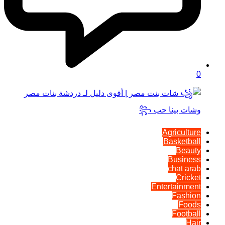
0
Agriculture
Basketball
Beauty
Business
chat arab
Cricket
Entertainment
Fashion
Foods
Football
Hair