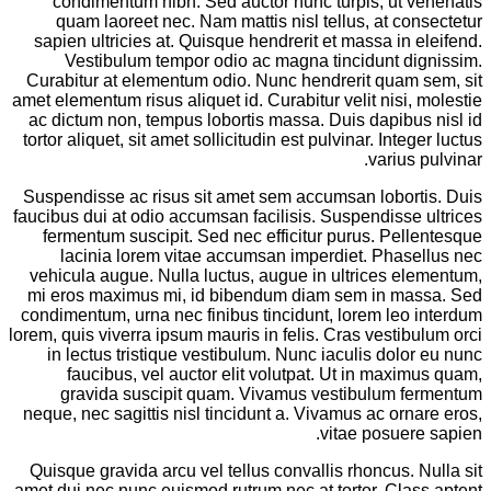
condimentum nibh. Sed auctor nunc turpis, ut venenatis
quam laoreet nec. Nam mattis nisl tellus, at consectetur
sapien ultricies at. Quisque hendrerit et massa in eleifend.
Vestibulum tempor odio ac magna tincidunt dignissim.
Curabitur at elementum odio. Nunc hendrerit quam sem, sit
amet elementum risus aliquet id. Curabitur velit nisi, molestie
ac dictum non, tempus lobortis massa. Duis dapibus nisl id
tortor aliquet, sit amet sollicitudin est pulvinar. Integer luctus
varius pulvinar.
Suspendisse ac risus sit amet sem accumsan lobortis. Duis
faucibus dui at odio accumsan facilisis. Suspendisse ultrices
fermentum suscipit. Sed nec efficitur purus. Pellentesque
lacinia lorem vitae accumsan imperdiet. Phasellus nec
vehicula augue. Nulla luctus, augue in ultrices elementum,
mi eros maximus mi, id bibendum diam sem in massa. Sed
condimentum, urna nec finibus tincidunt, lorem leo interdum
lorem, quis viverra ipsum mauris in felis. Cras vestibulum orci
in lectus tristique vestibulum. Nunc iaculis dolor eu nunc
faucibus, vel auctor elit volutpat. Ut in maximus quam,
gravida suscipit quam. Vivamus vestibulum fermentum
neque, nec sagittis nisl tincidunt a. Vivamus ac ornare eros,
vitae posuere sapien.
Quisque gravida arcu vel tellus convallis rhoncus. Nulla sit
amet dui nec nunc euismod rutrum nec at tortor. Class aptent