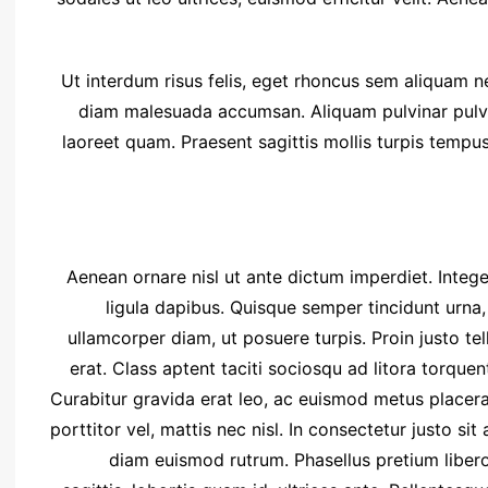
Ut interdum risus felis, eget rhoncus sem aliquam ne
diam malesuada accumsan. Aliquam pulvinar pulvina
laoreet quam. Praesent sagittis mollis turpis tempu
Aenean ornare nisl ut ante dictum imperdiet. Integer
ligula dapibus. Quisque semper tincidunt urna,
ullamcorper diam, ut posuere turpis. Proin justo tel
erat. Class aptent taciti sociosqu ad litora torque
Curabitur gravida erat leo, ac euismod metus placerat
porttitor vel, mattis nec nisl. In consectetur justo sit
diam euismod rutrum. Phasellus pretium libero