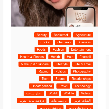
Beauty
Basketball
Agriculture
Cricket
chat arab
Business
Foods
Fashion
Entertainment
Health & Fitness
Health
Hair
Football
Makeup & Skincare
Lifestyle
Life & Love
Racing
Politics
Photography
Tech
Sports
Relationships
Uncategorized
Travel
Technology
Videos
Wildlife
World
اخبار ساخنه
الشات عربي
دردشة بنات
دردشة بنات العرب
دردشة بنات مصر
دردشة بنت مصر