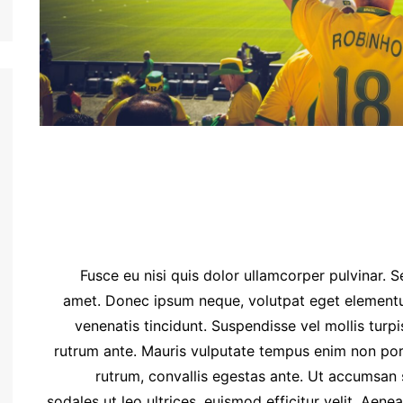
Fusce eu nisi quis dolor ullamcorper pulvinar. S
amet. Donec ipsum neque, volutpat eget element
venenatis tincidunt. Suspendisse vel mollis turpis
rutrum ante. Mauris vulputate tempus enim non portt
rutrum, convallis egestas ante. Ut accumsan so
sodales ut leo ultrices, euismod efficitur velit. Aene