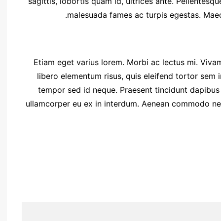
sagittis, lobortis quam id, ultrices ante. Pellentesq
malesuada fames ac turpis egestas. Maec
Etiam eget varius lorem. Morbi ac lectus mi. Viva
libero elementum risus, quis eleifend tortor sem 
tempor sed id neque. Praesent tincidunt dapibus 
ullamcorper eu ex in interdum. Aenean commodo nequ