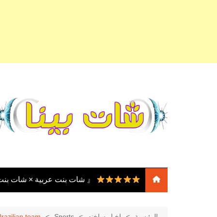
لتجاوز
لى
لمحتوى
『 شات بنت عربية × شات بن
『 شات بنات
عربية × شات بنات مصر ×
الرئيسية
اخبار ساخنه
Sports
Brazilian team