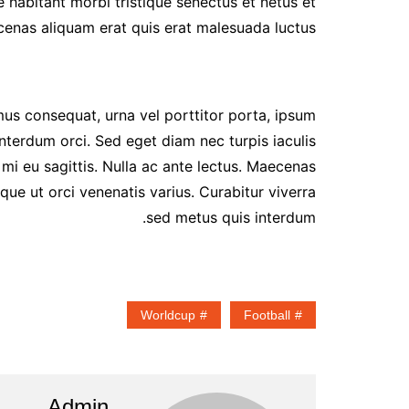
ue habitant morbi tristique senectus et netus et
enas aliquam erat quis erat malesuada luctus.
mus consequat, urna vel porttitor porta, ipsum
interdum orci. Sed eget diam nec turpis iaculis
mi eu sagittis. Nulla ac ante lectus. Maecenas
e ut orci venenatis varius. Curabitur viverra
sed metus quis interdum.
Worldcup
Football
Admin