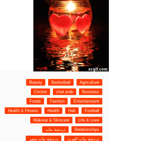
Beauty
Basketball
Agriculture
Cricket
chat arab
Business
Foods
Fashion
Entertainment
Health & Fitness
Health
Hair
Football
Makeup & Skincare
Life & Love
Relationships
دردشة بنات
دردشة بنات العرب
دردشة بنات مصر