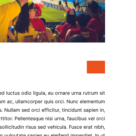
شات أميرتي اللبنانية – أناقة
الكلمة وعمق الحوار
شات عربي مباشر – تواصل
حقيقي بنكهة عربية أصيلة
شات أميرتي موبايل – تجربة
دردشة عربية راقية بلا حدود
chat-algeria
شات سحابة صيف , شات نبض
القلب
شات بينا ,شات بينا حب,شات
بينا عشق,شات بينا عشق
ed luctus odio ligula, eu ornare urna rutrum sit
um ac, ullamcorper quis orci. Nunc elementum
. Nullam sed orci efficitur, tincidunt sapien in,
itor. Pellentesque nisi urna, faucibus vel orci
llicitudin risus sed vehicula. Fusce erat nibh,
an vulputate sapien eu eleifend imperdiet. In ut