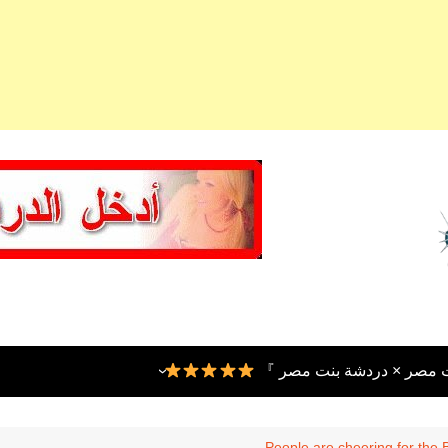
ت مصر × دردشة بنت مصر 』
People are cheering for the 