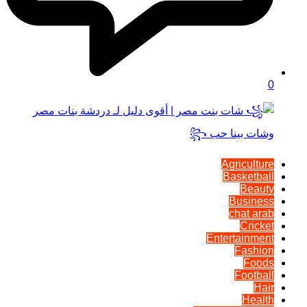
0
Agriculture
Basketball
Beauty
Business
chat arab
Cricket
Entertainment
Fashion
Foods
Football
Hair
Health