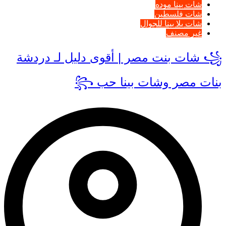
شات بينا موده
شات فلسطين
شات يلا بينا للجوال
غير مصنف
꧁ شات بنت مصر | أقوى دليل لـ دردشة
بنات مصر وشات بينا حب ꧂