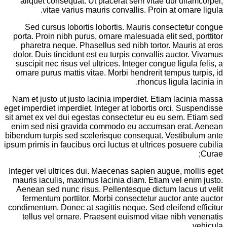
aliquet consequat. Ut placerat sem vitae dui ullamcorper,
vitae varius mauris convallis. Proin at ornare ligula.
Sed cursus lobortis lobortis. Mauris consectetur congue
porta. Proin nibh purus, ornare malesuada elit sed, porttitor
pharetra neque. Phasellus sed nibh tortor. Mauris at eros
dolor. Duis tincidunt est eu turpis convallis auctor. Vivamus
suscipit nec risus vel ultrices. Integer congue ligula felis, a
ornare purus mattis vitae. Morbi hendrerit tempus turpis, id
rhoncus ligula lacinia in.
Nam et justo ut justo lacinia imperdiet. Etiam lacinia massa
eget imperdiet imperdiet. Integer at lobortis orci. Suspendisse
sit amet ex vel dui egestas consectetur eu eu sem. Etiam sed
enim sed nisi gravida commodo eu accumsan erat. Aenean
bibendum turpis sed scelerisque consequat. Vestibulum ante
ipsum primis in faucibus orci luctus et ultrices posuere cubilia
Curae;
Integer vel ultrices dui. Maecenas sapien augue, mollis eget
mauris iaculis, maximus lacinia diam. Etiam vel enim justo.
Aenean sed nunc risus. Pellentesque dictum lacus ut velit
fermentum porttitor. Morbi consectetur auctor ante auctor
condimentum. Donec at sagittis neque. Sed eleifend efficitur
tellus vel ornare. Praesent euismod vitae nibh venenatis
vehicula.