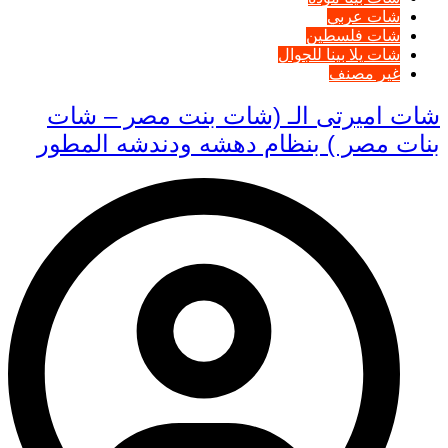
شات عربي
شات فلسطين
شات يلا بينا للجوال
غير مصنف
شات اميرتى الـ (شات بنت مصر – شات
بنات مصر ) بنظام دهشه ودندشه المطور