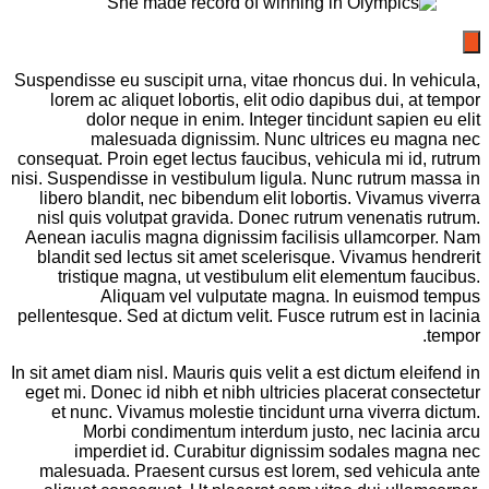
Suspendisse eu suscipit urna, vitae rhoncus dui. In vehicula,
lorem ac aliquet lobortis, elit odio dapibus dui, at tempor
dolor neque in enim. Integer tincidunt sapien eu elit
malesuada dignissim. Nunc ultrices eu magna nec
consequat. Proin eget lectus faucibus, vehicula mi id, rutrum
nisi. Suspendisse in vestibulum ligula. Nunc rutrum massa in
libero blandit, nec bibendum elit lobortis. Vivamus viverra
nisl quis volutpat gravida. Donec rutrum venenatis rutrum.
Aenean iaculis magna dignissim facilisis ullamcorper. Nam
blandit sed lectus sit amet scelerisque. Vivamus hendrerit
tristique magna, ut vestibulum elit elementum faucibus.
Aliquam vel vulputate magna. In euismod tempus
pellentesque. Sed at dictum velit. Fusce rutrum est in lacinia
tempor.
In sit amet diam nisl. Mauris quis velit a est dictum eleifend in
eget mi. Donec id nibh et nibh ultricies placerat consectetur
et nunc. Vivamus molestie tincidunt urna viverra dictum.
Morbi condimentum interdum justo, nec lacinia arcu
imperdiet id. Curabitur dignissim sodales magna nec
malesuada. Praesent cursus est lorem, sed vehicula ante