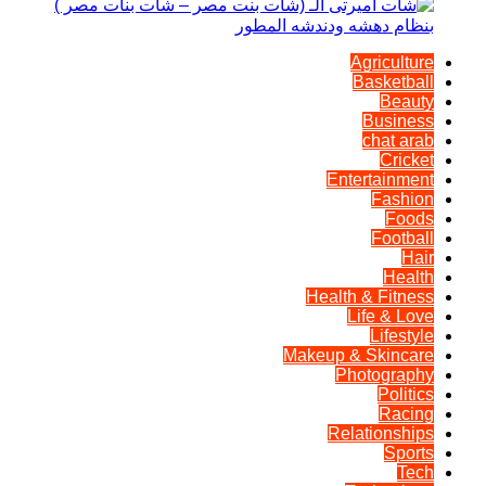
Agriculture
Basketball
Beauty
Business
chat arab
Cricket
Entertainment
Fashion
Foods
Football
Hair
Health
Health & Fitness
Life & Love
Lifestyle
Makeup & Skincare
Photography
Politics
Racing
Relationships
Sports
Tech