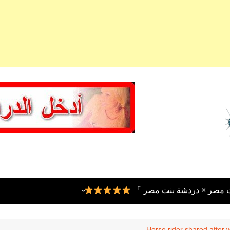
ت مصر × دردشة بنت مصر 』
Horse rider shared after 