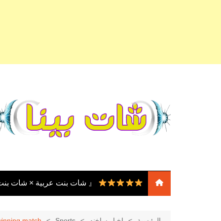
لتجاوز
لى
لمحتوى
『 شات بنت عربية × شات بن
『 شات بنات
عربية × شات بنات مصر ×
الرئيسية
اخبار ساخنه
Sports
winning match