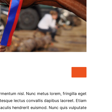
شات أميرتي اللبنانية – أناقة
الكلمة وعمق الحوار
شات عربي مباشر – تواصل
حقيقي بنكهة عربية أصيلة
شات أميرتي موبايل – تجربة
دردشة عربية راقية بلا حدود
chat-algeria
شات سحابة صيف , شات نبض
القلب
شات بينا ,شات بينا حب,شات
بينا عشق,شات بينا عشق
rmentum nisl. Nunc metus lorem, fringilla eget
tesque lectus convallis dapibus laoreet. Etiam
iaculis hendrerit euismod. Nunc quis vulputate