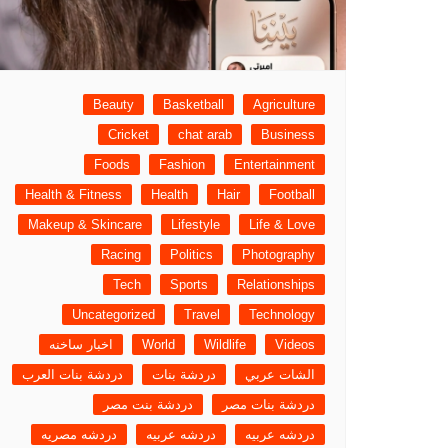
Beauty
Basketball
Agriculture
Cricket
chat arab
Business
Foods
Fashion
Entertainment
Health & Fitness
Health
Hair
Football
Makeup & Skincare
Lifestyle
Life & Love
Racing
Politics
Photography
Tech
Sports
Relationships
Uncategorized
Travel
Technology
Videos
Wildlife
World
اخبار ساخنه
الشات عربي
دردشة بنات
دردشة بنات العرب
دردشة بنات مصر
دردشة بنت مصر
دردشه عربيه
دردشه عربيه
دردشه مصريه