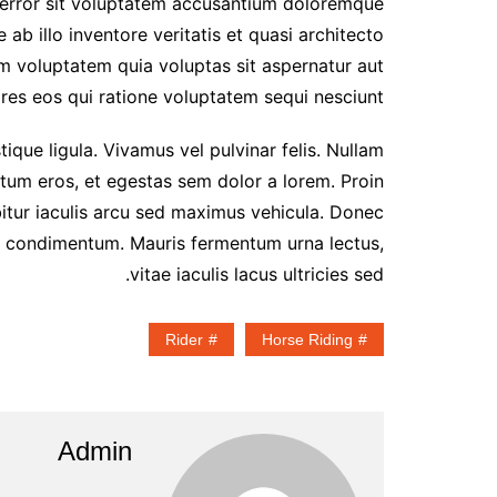
s error sit voluptatem accusantium doloremque
b illo inventore veritatis et quasi architecto
m voluptatem quia voluptas sit aspernatur aut
res eos qui ratione voluptatem sequi nesciunt.
stique ligula. Vivamus vel pulvinar felis. Nullam
entum eros, et egestas sem dolor a lorem. Proin
tur iaculis arcu sed maximus vehicula. Donec
unt condimentum. Mauris fermentum urna lectus,
vitae iaculis lacus ultricies sed.
Rider
Horse Riding
Admin