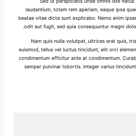
Sed ut perspiciatis unde omnis iste natu
laudantium, totam rem aperiam, eaque ipsa quae a
beatae vitae dicta sunt explicabo. Nemo enim ipsa
odit aut fugit, sed quia consequuntur magni dolo
Nam quis nulla volutpat, ultrices erat quis, tri
euismod, tellus vel luctus tincidunt, elit orci elem
condimentum efficitur ante at condimentum. Curabi
semper pulvinar lobortis. Integer varius tincid