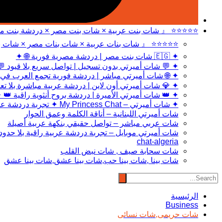
 بنت عربية × شات بنت مصر × دردشة بنت مصر 』 ⭐⭐⭐⭐⭐
 عربية × شات بنات مصر × شات بنت مصر 』 ⭐⭐⭐⭐⭐
✦ 🇪🇬 شات بنت مصر | دردشة مصرية فورية 🌐 ✦
 شات أميرتي بدون تسجيل | تواصل سريع بلا قيود 💬 ✦
ي مباشر | دردشة فورية تجمع العرب في مكان واحد 🌐 ✦
 أميرتي أون لاين | دردشة عربية مباشرة بلا تعقيد 💎 ✦
 👑 شات أميرتي الأميرة | دردشة بروح أنثوية راقية 👑 ✦
✦ شات أميرتي – My Princess Chat ✦ تجربة دردشة عربية راقية بمعايير حديثة
شات أميرتي اللبنانية – أناقة الكلمة وعمق الحوار
شات عربي مباشر – تواصل حقيقي بنكهة عربية أصيلة
شات أميرتي موبايل – تجربة دردشة عربية راقية بلا حدود
chat-algeria
شات سحابة صيف , شات نبض القلب
شات بينا ,شات بينا حب,شات بينا عشق,شات بينا عشق
الرئيسية
Business
شات حريمى,شات نسائى